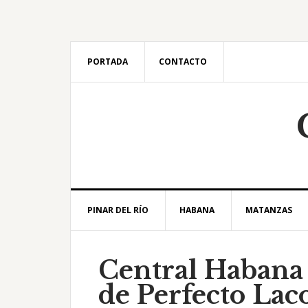
Saltar
Saltar
Saltar
Saltar
a
al
a
al
la
contenido
la
pie
navegación
principal
barra
de
PORTADA
CONTACTO
principal
lateral
página
principal
PINAR DEL RÍO
HABANA
MATANZAS
Central Habana 
de Perfecto Lac