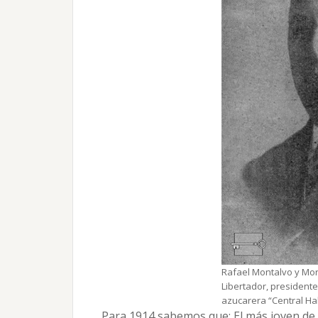
Rafael Montalvo y Mora
Libertador, president
azucarera “Central Ha
Para 1914 sabemos que: El más joven de