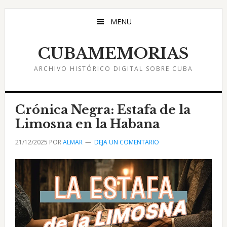
Saltar
Saltar
Saltar
al
a
al
MENU
contenido
la
pie
principal
barra
de
CUBAMEMORIAS
lateral
página
ARCHIVO HISTÓRICO DIGITAL SOBRE CUBA
principal
Crónica Negra: Estafa de la
Limosna en la Habana
21/12/2025
POR
ALMAR
DEJA UN COMENTARIO