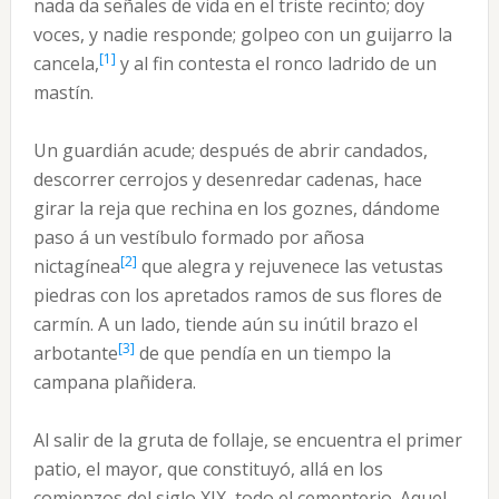
nada da señales de vida en el triste recinto; doy
voces, y nadie responde; golpeo con un guijarro la
[1]
cancela,
y al fin contesta el ronco ladrido de un
mastín.
Un guardián acude; después de abrir candados,
descorrer cerrojos y desenredar cadenas, hace
girar la reja que rechina en los goznes, dándome
paso á un vestíbulo formado por añosa
[2]
nictagínea
que alegra y rejuvenece las vetustas
piedras con los apretados ramos de sus flores de
carmín. A un lado, tiende aún su inútil brazo el
[3]
arbotante
de que pendía en un tiempo la
campana plañidera.
Al salir de la gruta de follaje, se encuentra el primer
patio, el mayor, que constituyó, allá en los
comienzos del siglo XIX, todo el cementerio. Aquel