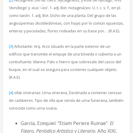
[2]
Nictagínea: Del lat. cient. Nyctagineus, y este de Nyctago, -inis
‘dondiego’ y -eus ‘‒́eo’. 1. adj. Bot. nictagináceo. U. t. c. s. f., en pl.
como taxón. 1. adj. Bot. Dicho de una planta: Del grupo de las
angiospermas dicotiledóneas, con hojas por lo común opuestas,
enteras y pecioladas, flores rodeadas en su base por… (R.A.E).
[3]
Arbotante: Arq. Arco situado en la parte exterior de un
edificio que transmite el empuje de una bóveda o cubierta a un
contrafuerte. Marina: Palo o hierro que sobresale del casco del
buque, en el cual se asegura para sostener cualquier objeto.
(R.A.E).
[4]
ollæ cinerarias: Urna cineraria, Destinada a contener cenizas
de cadáveres. Tipo de olla que servía de urna funeraria, también
conocida como urna osaria.
García, Ezequiel. “Etiam Periere Ruinae”.
El
Fígaro, Periódico Artístico y Literario
. Año XIXI,