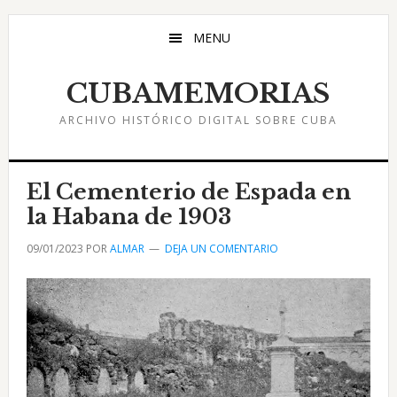
Saltar
Saltar
Saltar
al
a
al
MENU
contenido
la
pie
principal
barra
de
CUBAMEMORIAS
lateral
página
ARCHIVO HISTÓRICO DIGITAL SOBRE CUBA
principal
El Cementerio de Espada en
la Habana de 1903
09/01/2023
POR
ALMAR
DEJA UN COMENTARIO