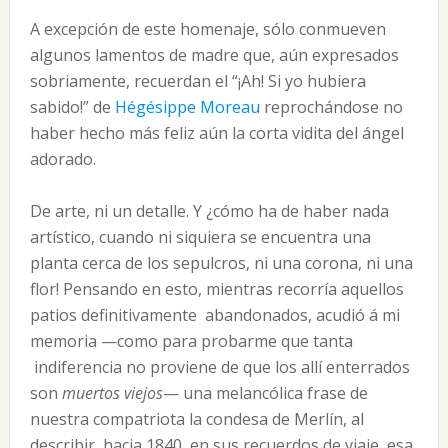
A excepción de este homenaje, sólo conmueven
algunos lamentos de madre que, aún expresados
sobriamente, recuerdan el “¡Ah! Si yo hubiera
sabido!” de
Hégésippe Moreau
reprochándose no
haber hecho más feliz aún la corta vidita del ángel
adorado.
De arte, ni un detalle. Y ¿cómo ha de haber nada
artístico, cuando ni siquiera se encuentra una
planta cerca de los sepulcros, ni una corona, ni una
flor! Pensando en esto, mientras recorría aquellos
patios definitivamente abandonados, acudió á mi
memoria —como para probarme que tanta
indiferencia no proviene de que los allí enterrados
son
muertos viejos
— una melancólica frase de
nuestra compatriota la condesa de Merlín, al
describir, hacia 1840, en sus recuerdos de viaje, esa