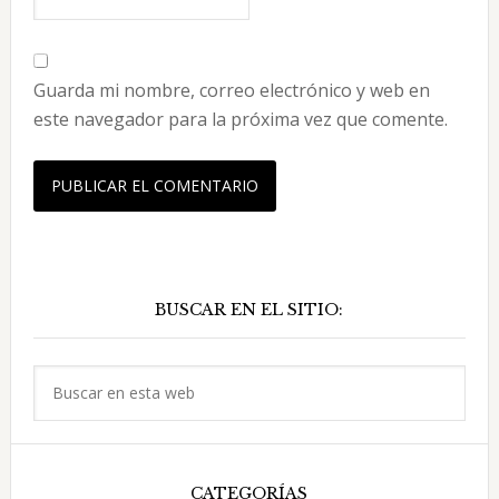
Guarda mi nombre, correo electrónico y web en
este navegador para la próxima vez que comente.
Barra
BUSCAR EN EL SITIO:
lateral
principal
Buscar
en
esta
web
CATEGORÍAS