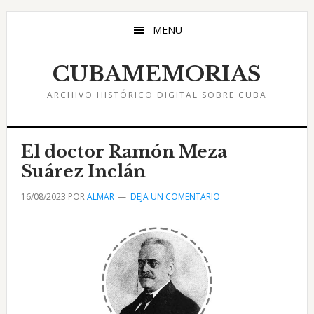
Saltar
Saltar
Saltar
al
a
al
MENU
contenido
la
pie
principal
barra
de
CUBAMEMORIAS
lateral
página
ARCHIVO HISTÓRICO DIGITAL SOBRE CUBA
principal
El doctor Ramón Meza
Suárez Inclán
16/08/2023
POR
ALMAR
DEJA UN COMENTARIO