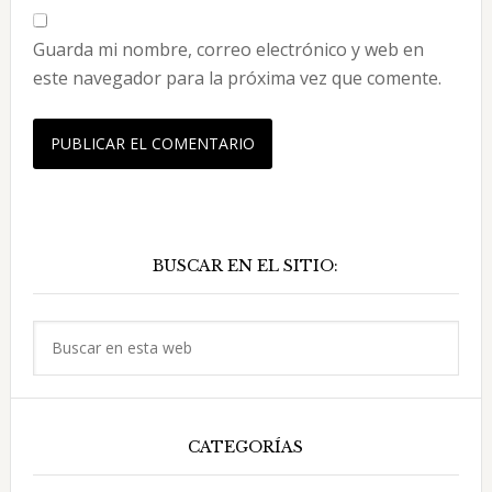
Guarda mi nombre, correo electrónico y web en
este navegador para la próxima vez que comente.
Barra
BUSCAR EN EL SITIO:
lateral
principal
Buscar
en
esta
web
CATEGORÍAS