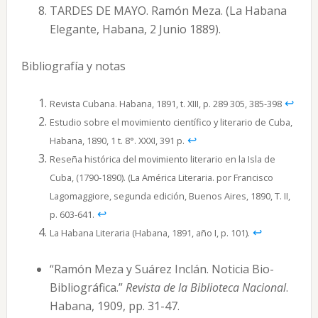
TARDES DE MAYO. Ramón Meza. (La Habana
Elegante, Habana, 2 Junio 1889).
Bibliografía y notas
↩︎
Revista Cubana. Habana, 1891, t. XIII, p. 289 305, 385-398
Estudio sobre el movimiento científico y literario de Cuba,
↩︎
Habana, 1890, 1 t. 8°. XXXI, 391 p.
Reseña histórica del movimiento literario en la Isla de
Cuba, (1790-1890). (La América Literaria. por Francisco
Lagomaggiore, segunda edición, Buenos Aires, 1890, T. II,
↩︎
p. 603-641.
↩︎
La Habana Literaria (Habana, 1891, año I, p. 101).
“Ramón Meza y Suárez Inclán. Noticia Bio-
Bibliográfica.”
Revista de la Biblioteca Nacional
.
Habana, 1909, pp. 31-47.