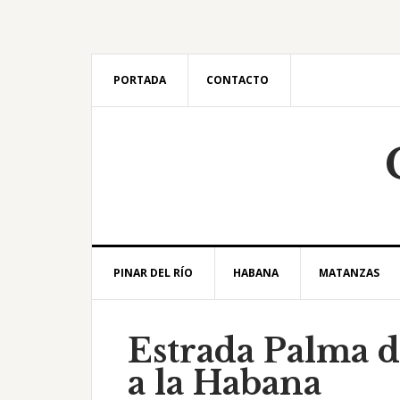
Saltar
Saltar
Saltar
Saltar
a
al
a
al
la
contenido
la
pie
navegación
principal
barra
de
PORTADA
CONTACTO
principal
lateral
página
principal
PINAR DEL RÍO
HABANA
MATANZAS
Estrada Palma d
a la Habana