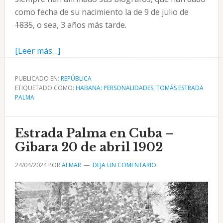
como fecha de su nacimiento la de 9 de julio de
1835
, o sea, 3 años más tarde.
acerca
[Leer más…]
de
Estrada
PUBLICADO EN:
REPÚBLICA
ETIQUETADO COMO:
Palma
HABANA: PERSONALIDADES
,
TOMÁS ESTRADA
PALMA
desde
Bayamo
hasta
Estrada Palma en Cuba –
el
Gibara 20 de abril 1902
Castillo
24/04/2024
POR
ALMAR
DEJA UN COMENTARIO
de
Figueras