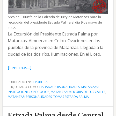
Arco del Triunfo en la Calzada de Tirry de Matanzas para la
recepción del presidente Estrada Palma el día 9 de mayo de
1902.
La Excursión del Presidente Estrada Palma por
Matanzas. Almuerzo en Colón. Ovaciones en los
pueblos de la provincia de Matanzas. Llegada a la
ciudad de los dos ríos. Iluminaciones. En el Liceo.
acerca
[Leer más…]
de
Estrada
PUBLICADO EN:
REPÚBLICA
ETIQUETADO COMO:
Palma
HABANA: PERSONALIDADES
,
MATANZAS:
INSTITUCIONES Y NEGOCIOS
,
MATANZAS: MEMORIA DE TUS CALLES
,
en
MATANZAS: PERSONALIDADES
,
TOMÁS ESTRADA PALMA
Cuba
–
Estrada Palma desde Central
Matanzas