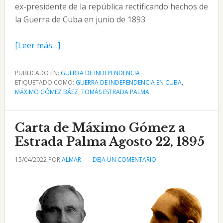
ex-presidente de la república rectificando hechos de
la Guerra de Cuba en junio de 1893
acerca
[Leer más…]
de
Cartas
PUBLICADO EN:
GUERRA DE INDEPENDENCIA
ETIQUETADO COMO:
de
GUERRA DE INDEPENDENCIA EN CUBA
,
MÁXIMO GÓMEZ BÁEZ
,
TOMÁS ESTRADA PALMA
Máximo
Gómez:
A
Carta de Máximo Gómez a
Estrada
Estrada Palma Agosto 22, 1895
Palma
15/04/2022
POR
ALMAR
DEJA UN COMENTARIO
Junio,
1893