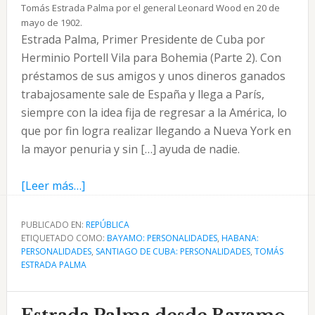
Tomás Estrada Palma por el general Leonard Wood en 20 de
mayo de 1902.
Estrada Palma, Primer Presidente de Cuba por
Herminio Portell Vila para Bohemia (Parte 2). Con
préstamos de sus amigos y unos dineros ganados
trabajosamente sale de España y llega a París,
siempre con la idea fija de regresar a la América, lo
que por fin logra realizar llegando a Nueva York en
la mayor penuria y sin […] ayuda de nadie.
acerca
[Leer más…]
de
Estrada
PUBLICADO EN:
REPÚBLICA
ETIQUETADO COMO:
Palma
BAYAMO: PERSONALIDADES
,
HABANA:
PERSONALIDADES
,
SANTIAGO DE CUBA: PERSONALIDADES
,
TOMÁS
desde
ESTRADA PALMA
España
hasta
la