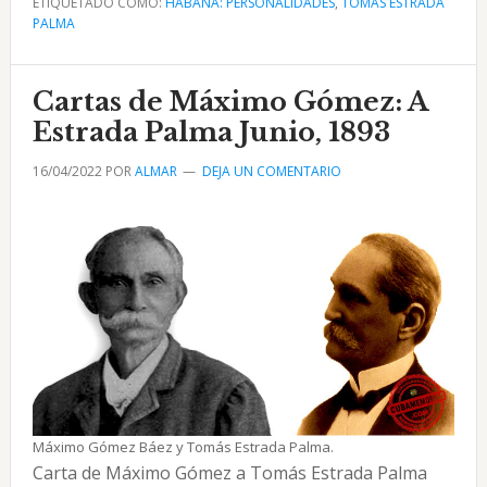
ETIQUETADO COMO:
Palma
HABANA: PERSONALIDADES
,
TOMÁS ESTRADA
PALMA
presidente
de
Cuba
Cartas de Máximo Gómez: A
por
Estrada Palma Junio, 1893
Diego
16/04/2022
POR
ALMAR
DEJA UN COMENTARIO
V.
Tejera
Máximo Gómez Báez y Tomás Estrada Palma.
Carta de Máximo Gómez a Tomás Estrada Palma