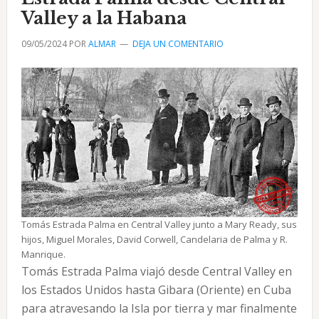
9
Valley a la Habana
de
09/05/2024
POR
ALMAR
DEJA UN COMENTARIO
mayo
1902
Tomás Estrada Palma en Central Valley junto a Mary Ready, sus
hijos, Miguel Morales, David Corwell, Candelaria de Palma y R.
Manrique.
Tomás Estrada Palma viajó desde Central Valley en
los Estados Unidos hasta Gibara (Oriente) en Cuba
para atravesando la Isla por tierra y mar finalmente