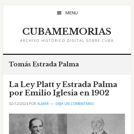
Saltar
Saltar
Saltar
al
a
al
MENU
contenido
la
pie
principal
barra
de
CUBAMEMORIAS
lateral
página
ARCHIVO HISTÓRICO DIGITAL SOBRE CUBA
principal
Tomás Estrada Palma
La Ley Platt y Estrada Palma
por Emilio Iglesia en 1902
02/12/2024
POR
ALMAR
DEJA UN COMENTARIO