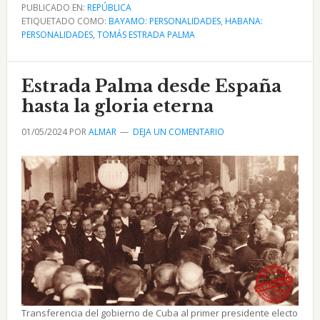
La
PUBLICADO EN:
REPÚBLICA
ETIQUETADO COMO:
Estatua
BAYAMO: PERSONALIDADES
,
HABANA:
PERSONALIDADES
,
TOMÁS ESTRADA PALMA
de
Tomás
Estrada
Estrada Palma desde España
Palma
hasta la gloria eterna
en
01/05/2024
POR
ALMAR
DEJA UN COMENTARIO
la
Habana
Transferencia del gobierno de Cuba al primer presidente electo