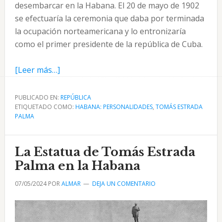
desembarcar en la Habana. El 20 de mayo de 1902
se efectuaría la ceremonia que daba por terminada
la ocupación norteamericana y lo entronizaría
como el primer presidente de la república de Cuba.
acerca
[Leer más…]
de
Estrada
PUBLICADO EN:
REPÚBLICA
ETIQUETADO COMO:
Palma
HABANA: PERSONALIDADES
,
TOMÁS ESTRADA
PALMA
desde
Central
Valley
La Estatua de Tomás Estrada
a
Palma en la Habana
la
07/05/2024
POR
ALMAR
DEJA UN COMENTARIO
Habana