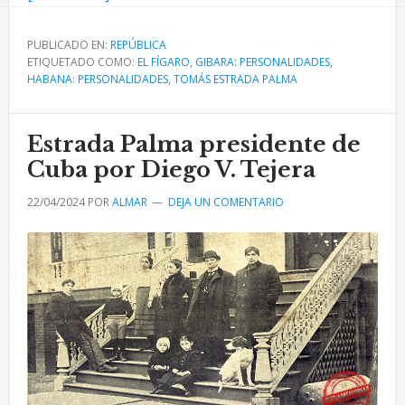
de
Estrada
PUBLICADO EN:
REPÚBLICA
ETIQUETADO COMO:
Palma
EL FÍGARO
,
GIBARA: PERSONALIDADES
,
HABANA: PERSONALIDADES
,
TOMÁS ESTRADA PALMA
en
Cuba
–
Estrada Palma presidente de
Gibara
Cuba por Diego V. Tejera
20
22/04/2024
POR
ALMAR
DEJA UN COMENTARIO
de
abril
1902