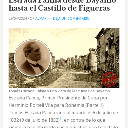
Estrada Palma desde Bayamo
gloria
hasta el Castillo de Figueras
eterna
29/04/2024
POR
ALMAR
DEJA UN COMENTARIO
Tomás Estrada Palma y una vista de las ruinas de Bayamo.
Estrada Palma, Primer Presidente de Cuba por
Herminio Portell Vila para Bohemia (Parte 1).
Tomás Estrada Palma vino al mundo el
6
de julio de
1
1832 (9 de julio de 1832)
, en contra de lo que
siempre han afirmado sus biógrafos, que han dado