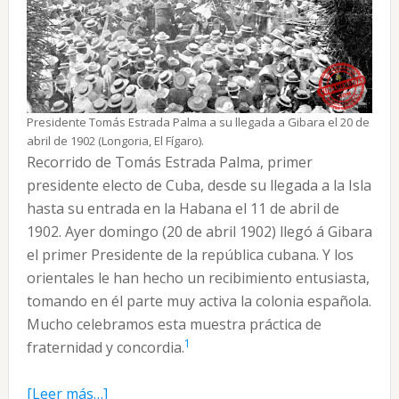
Presidente Tomás Estrada Palma a su llegada a Gibara el 20 de
abril de 1902 (Longoria, El Fígaro).
Recorrido de Tomás Estrada Palma, primer
presidente electo de Cuba, desde su llegada a la Isla
hasta su entrada en la Habana el 11 de abril de
1902. Ayer domingo (20 de abril 1902) llegó á Gibara
el primer Presidente de la república cubana. Y los
orientales le han hecho un recibimiento entusiasta,
tomando en él parte muy activa la colonia española.
Mucho celebramos esta muestra práctica de
1
fraternidad y concordia.
acerca
[Leer más…]