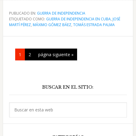
de
Carta
PUBLICADO EN:
GUERRA DE INDEPENDENCIA
ETIQUETADO COMO:
de
GUERRA DE INDEPENDENCIA EN CUBA
,
JOSÉ
MARTÍ PÉREZ
,
MÁXIMO GÓMEZ BÁEZ
,
TOMÁS ESTRADA PALMA
Máximo
Gómez
a
Estrada
Página
Página
Ir
1
2
página siguiente »
Palma
a
Agosto
la
22,
Barra
1895
BUSCAR EN EL SITIO:
lateral
principal
Buscar
en
esta
web