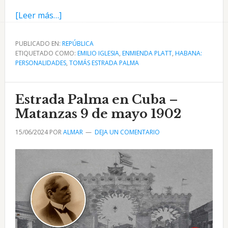
acerca
[Leer más…]
de
La
PUBLICADO EN:
REPÚBLICA
ETIQUETADO COMO:
Ley
EMILIO IGLESIA
,
ENMIENDA PLATT
,
HABANA:
PERSONALIDADES
,
TOMÁS ESTRADA PALMA
Platt
y
Estrada
Estrada Palma en Cuba –
Palma
Matanzas 9 de mayo 1902
por
15/06/2024
POR
ALMAR
DEJA UN COMENTARIO
Emilio
Iglesia
en
1902