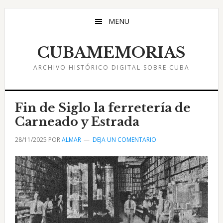
Saltar
Saltar
Saltar
al
a
al
MENU
contenido
la
pie
principal
barra
de
CUBAMEMORIAS
lateral
página
ARCHIVO HISTÓRICO DIGITAL SOBRE CUBA
principal
Fin de Siglo la ferretería de
Carneado y Estrada
28/11/2025
POR
ALMAR
DEJA UN COMENTARIO