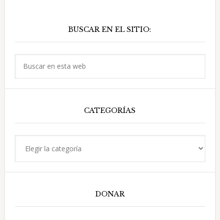
Barra
BUSCAR EN EL SITIO:
lateral
principal
Buscar
en
esta
web
CATEGORÍAS
Categorías
DONAR