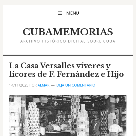
Saltar
Saltar
Saltar
al
a
al
MENU
contenido
la
pie
principal
barra
de
CUBAMEMORIAS
lateral
página
ARCHIVO HISTÓRICO DIGITAL SOBRE CUBA
principal
La Casa Versalles víveres y
licores de F. Fernández e Hijo
14/11/2025
POR
ALMAR
DEJA UN COMENTARIO