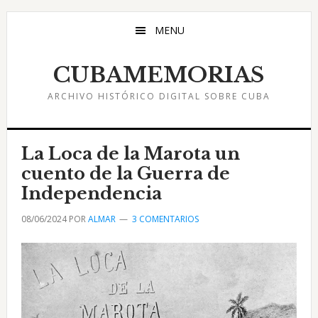
Saltar
Saltar
Saltar
al
a
al
MENU
contenido
la
pie
principal
barra
de
CUBAMEMORIAS
lateral
página
ARCHIVO HISTÓRICO DIGITAL SOBRE CUBA
principal
La Loca de la Marota un
cuento de la Guerra de
Independencia
08/06/2024
POR
ALMAR
3 COMENTARIOS