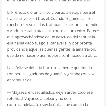
encendidas como si fueran disparos de máuser.
El Prefecto dió un brinco y partió á escape para el
trapiche: yo corrí tras él. Cuando llegamos allí los
rancheros y soldados trataban de cortar el incendio
y Andrea estaba atada al tronco de un cedro. Parece
que aprovechándose de un descuido del centinela,
ella había dado fuego al cañaveral, y por pronta
providencia aquellas buenas gentes la amarraron,
que de no hacerlo así, hubiera continuado su obra.
La infeliz se debatía horrorosamente queriendo
romper las ligaduras de guamá, y gritaba con voz
enronquecida:
—¡Majases, encasquillados, dejen arder todo ese
retoño…! ¡Váyanse á pelear y no den
contracandela…! Yo soy la única que cumplo la