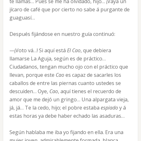
te llamas… Pues se me ha olvidado, hijo… ¡Vaya un
jícaro de café que por cierto no sabe á purgante de
guaguasí…
Después fijándose en nuestro guía continuó:
—¡Voto vá…! Si aquí está
El Cao
, que debiera
llamarse La Aguja, según es de práctico…
Ciudadanos, tengan mucho ojo con el práctico que
llevan, porque este
Cao
es capaz de sacarles los
caballos de entre las piernas cuanto ustedes se
descuiden… Oye,
Cao
, aquí tienes el recuerdo de
amor que me dejó un gringo… Una alpargata vieja,
já, já… Te la cedo, hijo; el pobre estaba
espiado
y á
estas horas ya debe haber echado las asaduras…
Según hablaba me iba yo fijando en ella. Era una
mujer joven, admirablemente formada, blanca