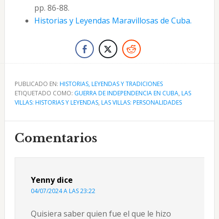
pp. 86-88.
Historias y Leyendas Maravillosas de Cuba.
PUBLICADO EN:
HISTORIAS, LEYENDAS Y TRADICIONES
ETIQUETADO COMO:
GUERRA DE INDEPENDENCIA EN CUBA
,
LAS
VILLAS: HISTORIAS Y LEYENDAS
,
LAS VILLAS: PERSONALIDADES
Interacciones
Comentarios
con
los
Yenny
dice
lectores
04/07/2024 A LAS 23:22
Quisiera saber quien fue el que le hizo