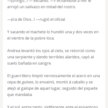
—¡Gringo…! — exclamó. —Y echándose á reír le
arrojó un salivazo en mitad del rostro.
—¡Ira de Dios…! —rugió el oficial.
Y sacando el machete lo hundió una y dos veces en
el vientre de la pobre loca.
Andrea levantó los ojos al cielo, se retorció como
una serpiente y dando terribles alaridos, cayó al
suelo bañada en sangre.
El guerrillero limpió nerviosamente el acero en una
cepa de
guinea
, lo envainó, montó á caballo y se
alejó al galope de aquel lugar, seguido del piquete
que mandaba.
Y el sol, entre tanto, indiferente ante el espantoso