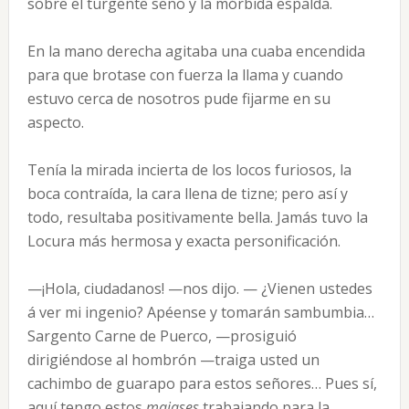
sobre el turgente seno y la mórbida espalda.
En la mano derecha agitaba una cuaba encendida
para que brotase con fuerza la llama y cuando
estuvo cerca de nosotros pude fijarme en su
aspecto.
Tenía la mirada incierta de los locos furiosos, la
boca contraída, la cara llena de tizne; pero así y
todo, resultaba positivamente bella. Jamás tuvo la
Locura más hermosa y exacta personificación.
—¡Hola, ciudadanos! —nos dijo. — ¿Vienen ustedes
á ver mi ingenio? Apéense y tomarán sambumbia…
Sargento Carne de Puerco, —prosiguió
dirigiéndose al hombrón —traiga usted un
cachimbo de guarapo para estos señores… Pues sí,
aquí tengo estos
majases
trabajando para la