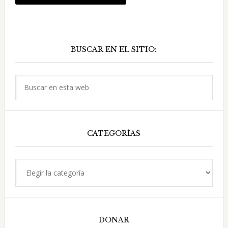
Barra
BUSCAR EN EL SITIO:
lateral
principal
Buscar
en
esta
web
CATEGORÍAS
Categorías
DONAR