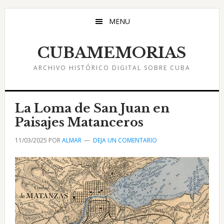
Saltar
Saltar
Saltar
al
a
al
MENU
contenido
la
pie
principal
barra
de
CUBAMEMORIAS
lateral
página
ARCHIVO HISTÓRICO DIGITAL SOBRE CUBA
principal
La Loma de San Juan en
Paisajes Matanceros
11/03/2025
POR
ALMAR
DEJA UN COMENTARIO