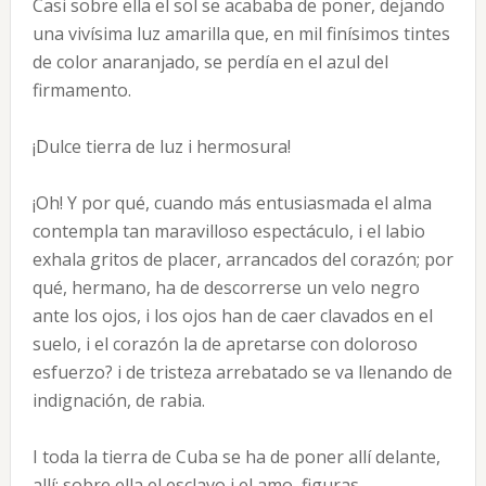
Casi sobre ella el sol se acababa de poner, dejando
una vivísima luz amarilla que, en mil finísimos tintes
de color anaranjado, se perdía en el azul del
firmamento.
¡Dulce tierra de luz i hermosura!
¡Oh! Y por qué, cuando más entusiasmada el alma
contempla tan maravilloso espectáculo, i el labio
exhala gritos de placer, arrancados del corazón; por
qué, hermano, ha de descorrerse un velo negro
ante los ojos, i los ojos han de caer clavados en el
suelo, i el corazón la de apretarse con doloroso
esfuerzo? i de tristeza arrebatado se va llenando de
indignación, de rabia.
I toda la tierra de Cuba se ha de poner allí delante,
allí; sobre ella el esclavo i el amo, figuras