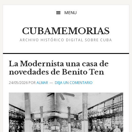
Saltar
Saltar
Saltar
al
a
al
MENU
contenido
la
pie
principal
barra
de
CUBAMEMORIAS
lateral
página
ARCHIVO HISTÓRICO DIGITAL SOBRE CUBA
principal
La Modernista una casa de
novedades de Benito Ten
24/05/2026
POR
ALMAR
DEJA UN COMENTARIO