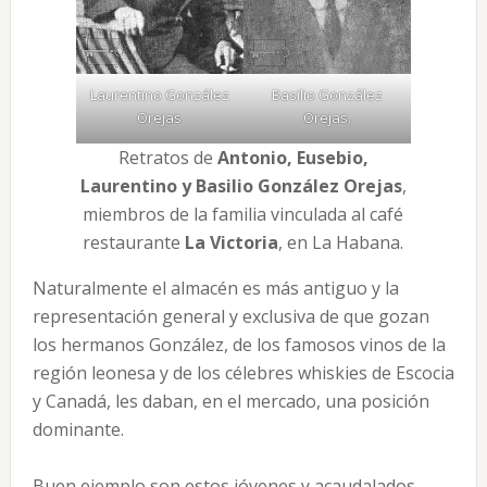
Laurentino González
Basilio González
Orejas
Orejas.
Retratos de
Antonio, Eusebio,
Laurentino y Basilio González Orejas
,
miembros de la familia vinculada al café
restaurante
La Victoria
, en La Habana.
Naturalmente el almacén es más antiguo y la
representación general y exclusiva de que gozan
los hermanos González, de los famosos vinos de la
región leonesa y de los célebres whiskies de Escocia
y Canadá, les daban, en el mercado, una posición
dominante.
Buen ejemplo son estos jóvenes y acaudalados