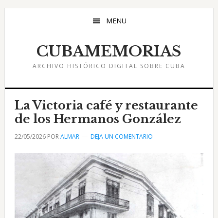
Saltar
Saltar
Saltar
al
a
al
MENU
contenido
la
pie
principal
barra
de
CUBAMEMORIAS
lateral
página
ARCHIVO HISTÓRICO DIGITAL SOBRE CUBA
principal
La Victoria café y restaurante
de los Hermanos González
22/05/2026
POR
ALMAR
DEJA UN COMENTARIO