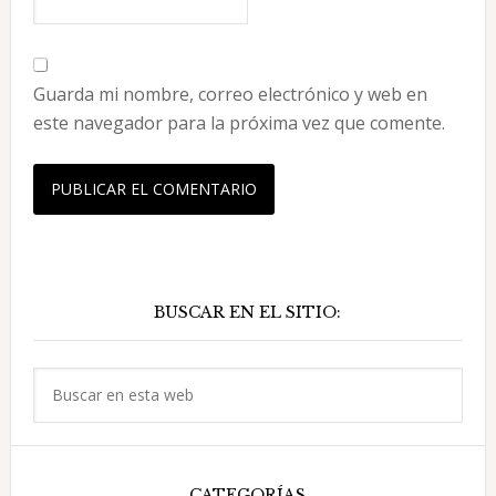
Guarda mi nombre, correo electrónico y web en
este navegador para la próxima vez que comente.
Barra
BUSCAR EN EL SITIO:
lateral
principal
Buscar
en
esta
web
CATEGORÍAS