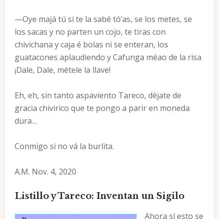
—Oye majá tú si te la sabé tó’as, se los metes, se
los sacas y no parten un cojo, te tiras con
chivichana y caja é bolas ni se enteran, los
guatacones aplaudiendo y Cafunga méao de la risa
¡Dale, Dale, métele la llave!
Eh, eh, sin tanto aspaviento Tareco, déjate de
gracia chivirico que te pongo a parir en moneda
dura…
Conmigo si no vá la burlita.
A.M. Nov. 4, 2020
Listillo y Tareco: Inventan un Sigilo
Ahora sí esto se