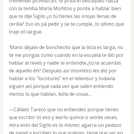
tremendo promiscuo, te priva el besuqueo hasta
con la temba María Moñitos y ponte a hablar bien
que te dije Sigilo ¿o tú tienes las orejas llenas de
cerilla? Eso es pá pedir y se te cumple, lo último que
trajo el cargue.
‘Mano déjate de bonchecito que la lista es larga, no
te me pongas como cuando en la escuela te dió por
hablar al revés y nadie te entendía ¿tú te acuerdas
de aquello éh? Después así mismitico les dió por
hablar a los “locotures” en el televisor y todavía
siguen así porque cada vez que salen entiendo
menos lo que hablan, bóla de cosas…
—Cállate Tareco que no entiendes porque tienes
que escribir tó eso y leerlo quince o veinte veces,
mira esto del Sigilo es lo mismo: agarra un pedazo
de papel y escribes lo que quieres, tiene que ser en