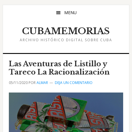
Saltar
Saltar
Saltar
al
a
al
MENU
contenido
la
pie
principal
barra
de
CUBAMEMORIAS
lateral
página
ARCHIVO HISTÓRICO DIGITAL SOBRE CUBA
principal
Las Aventuras de Listillo y
Tareco La Racionalización
05/11/2020
POR
ALMAR
DEJA UN COMENTARIO