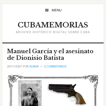
Saltar
Saltar
Saltar
al
a
al
MENU
contenido
la
pie
principal
barra
de
CUBAMEMORIAS
lateral
página
ARCHIVO HISTÓRICO DIGITAL SOBRE CUBA
principal
Manuel García y el asesinato
de Dionisio Batista
25/11/2021
POR
ALMAR
3 COMENTARIOS