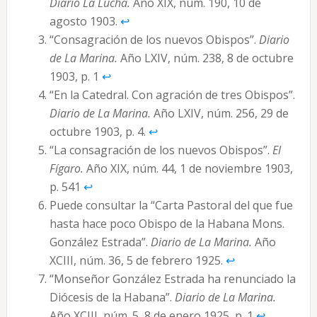
Diario La Lucha.
Año XIX, núm. 190, 10 de
agosto 1903.
↩︎
“Consagración de los nuevos Obispos”.
Diario
de La Marina.
Año LXIV, núm. 238, 8 de octubre
1903, p. 1
↩︎
“En la Catedral. Con agración de tres Obispos”.
Diario de La Marina.
Año LXIV, núm. 256, 29 de
octubre 1903, p. 4.
↩︎
“La consagración de los nuevos Obispos”.
El
Fígaro.
Año XIX, núm. 44, 1 de noviembre 1903,
p. 541
↩︎
Puede consultar la “Carta Pastoral del que fue
hasta hace poco Obispo de la Habana Mons.
González Estrada”.
Diario de La Marina.
Año
XCIII, núm. 36, 5 de febrero 1925.
↩︎
“Monseñor González Estrada ha renunciado la
Diócesis de la Habana”.
Diario de La Marina.
Año XCIII, núm. 5, 8 de enero 1925, p. 1
↩︎