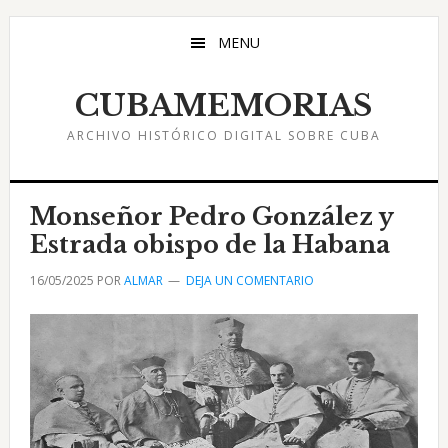
Saltar
Saltar
Saltar
al
a
al
MENU
contenido
la
pie
principal
barra
de
CUBAMEMORIAS
lateral
página
ARCHIVO HISTÓRICO DIGITAL SOBRE CUBA
principal
Monseñor Pedro González y
Estrada obispo de la Habana
16/05/2025
POR
ALMAR
DEJA UN COMENTARIO