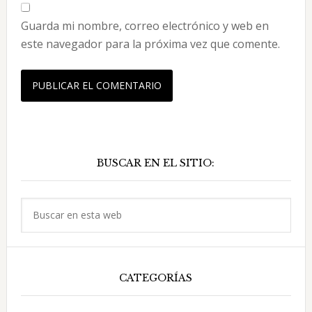
Guarda mi nombre, correo electrónico y web en
este navegador para la próxima vez que comente.
Barra
BUSCAR EN EL SITIO:
lateral
principal
Buscar
en
esta
web
CATEGORÍAS