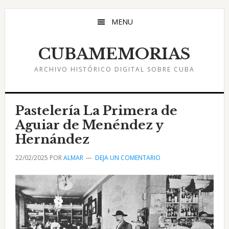
Saltar
Saltar
Saltar
al
a
al
MENU
contenido
la
pie
principal
barra
de
CUBAMEMORIAS
lateral
página
ARCHIVO HISTÓRICO DIGITAL SOBRE CUBA
principal
Pastelería La Primera de
Aguiar de Menéndez y
Hernández
22/02/2025
POR
ALMAR
DEJA UN COMENTARIO