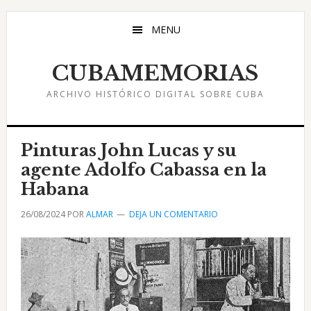
Saltar
Saltar
Saltar
al
a
al
MENU
contenido
la
pie
principal
barra
de
CUBAMEMORIAS
lateral
página
ARCHIVO HISTÓRICO DIGITAL SOBRE CUBA
principal
Pinturas John Lucas y su
agente Adolfo Cabassa en la
Habana
26/08/2024
POR
ALMAR
DEJA UN COMENTARIO