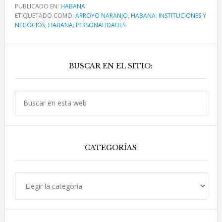
Iglesia
PUBLICADO EN:
HABANA
ETIQUETADO COMO:
católica
ARROYO NARANJO
,
HABANA: INSTITUCIONES Y
NEGOCIOS
,
HABANA: PERSONALIDADES
de
Arroyo
Barra
Naranjo
BUSCAR EN EL SITIO:
lateral
y
su
principal
nuevo
Buscar
edificio
en
esta
web
CATEGORÍAS
Categorías