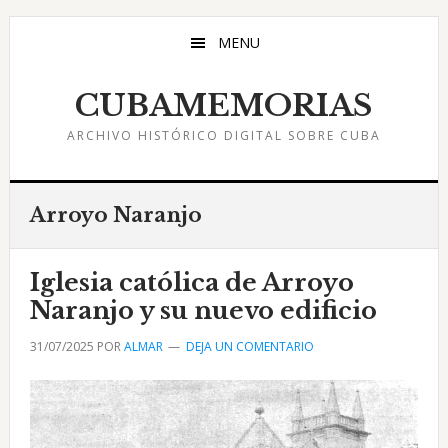
Saltar
Saltar
Saltar
al
a
al
MENU
contenido
la
pie
principal
barra
de
CUBAMEMORIAS
lateral
página
ARCHIVO HISTÓRICO DIGITAL SOBRE CUBA
principal
Arroyo Naranjo
Iglesia católica de Arroyo
Naranjo y su nuevo edificio
31/07/2025
POR
ALMAR
DEJA UN COMENTARIO