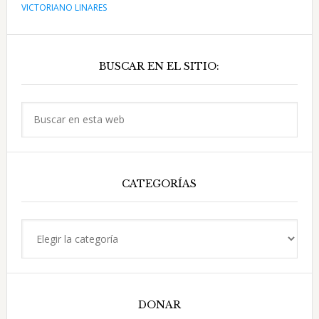
de
VICTORIANO LINARES
embutidos
Barra
de
Camajuaní
BUSCAR EN EL SITIO:
lateral
principal
Buscar
en
esta
web
CATEGORÍAS
Categorías
DONAR