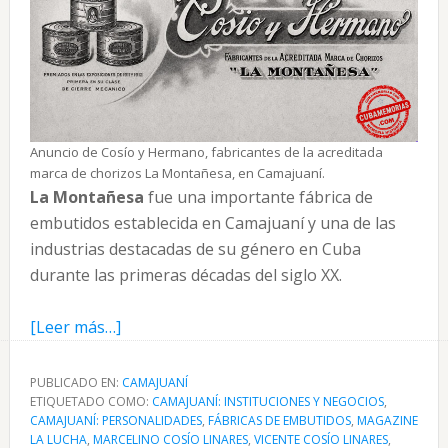
Anuncio de Cosío y Hermano, fabricantes de la acreditada
marca de chorizos La Montañesa, en Camajuaní.
La Montañesa
fue una importante fábrica de
embutidos establecida en Camajuaní y una de las
industrias destacadas de su género en Cuba
durante las primeras décadas del siglo XX.
acerca
[Leer más…]
de
La
PUBLICADO EN:
CAMAJUANÍ
ETIQUETADO COMO:
Montañesa,
CAMAJUANÍ: INSTITUCIONES Y NEGOCIOS
,
CAMAJUANÍ: PERSONALIDADES
,
FÁBRICAS DE EMBUTIDOS
,
MAGAZINE
fábrica
LA LUCHA
,
MARCELINO COSÍO LINARES
,
VICENTE COSÍO LINARES
,