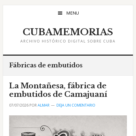
Saltar
Saltar
Saltar
al
a
al
MENU
contenido
la
pie
principal
barra
de
CUBAMEMORIAS
lateral
página
ARCHIVO HISTÓRICO DIGITAL SOBRE CUBA
principal
Fábricas de embutidos
La Montañesa, fábrica de
embutidos de Camajuaní
07/07/2026
POR
ALMAR
DEJA UN COMENTARIO