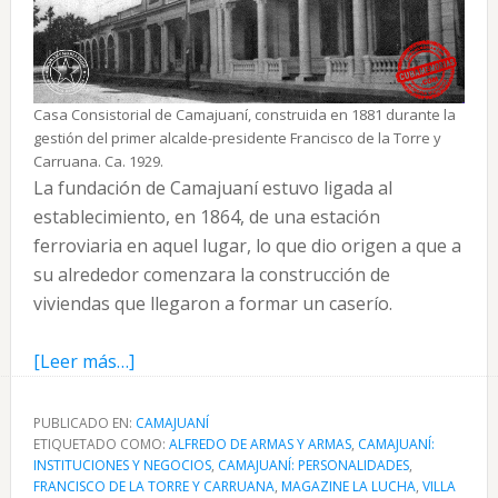
Casa Consistorial de Camajuaní, construida en 1881 durante la
gestión del primer alcalde-presidente Francisco de la Torre y
Carruana. Ca. 1929.
La fundación de Camajuaní estuvo ligada al
establecimiento, en 1864, de una estación
ferroviaria en aquel lugar, lo que dio origen a que a
su alrededor comenzara la construcción de
viviendas que llegaron a formar un caserío.
acerca
[Leer más…]
de
Camajuaní:
PUBLICADO EN:
CAMAJUANÍ
ETIQUETADO COMO:
término
ALFREDO DE ARMAS Y ARMAS
,
CAMAJUANÍ:
INSTITUCIONES Y NEGOCIOS
,
CAMAJUANÍ: PERSONALIDADES
,
municipal,
FRANCISCO DE LA TORRE Y CARRUANA
,
MAGAZINE LA LUCHA
,
VILLA