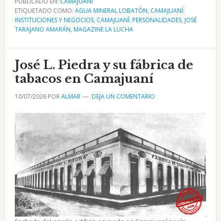
PUBLICADO EN:
CAMAJUANÍ
ETIQUETADO COMO:
y
AGUA MINERAL LOBATÓN
,
CAMAJUANÍ:
INSTITUCIONES Y NEGOCIOS
,
CAMAJUANÍ: PERSONALIDADES
,
JOSÉ
La
TARAJANO AMARÁN
,
MAGAZINE LA LUCHA
Constancia
industria
José L. Piedra y su fábrica de
nacional
en
tabacos en Camajuaní
Camajuaní
10/07/2026
POR
ALMAR
DEJA UN COMENTARIO