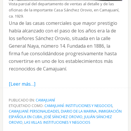
Vista parcial del departamento de ventas al detalle y de las
oficinas de la importante Casa Sánchez Orovio, en Camajuaní,
ca. 1929.
Una de las casas comerciales que mayor prestigio
había alcanzado con el paso de los años era la de
los señores Sánchez Orovio, situada en la calle
General Naya, número 14. Fundada en 1886, la
firma fue consolidándose progresivamente hasta
convertirse en uno de los establecimientos más
reconocidos de Camajuaní.
acerca
[Leer más…]
de
La
PUBLICADO EN:
CAMAJUANÍ
ETIQUETADO COMO:
Casa
CAMAJUANÍ: INSTITUCIONES Y NEGOCIOS
,
CAMAJUANÍ: PERSONALIDADES
,
DIARIO DE LA MARINA
,
INMIGRACIÓN
Sánchez
ESPAÑOLA EN CUBA
,
JOSÉ SÁNCHEZ OROVIO
,
JULIÁN SÁNCHEZ
Orovio:
OROVIO
,
LAS VILLAS: INSTITUCIONES Y NEGOCIOS
comercio