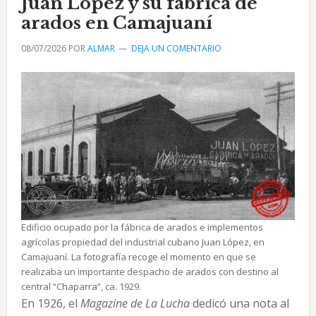
Juan López y su fábrica de
de
arados en Camajuaní
tabacos
en
08/07/2026
POR
ALMAR
DEJA UN COMENTARIO
Camajuaní
Edificio ocupado por la fábrica de arados e implementos
agrícolas propiedad del industrial cubano Juan López, en
Camajuaní. La fotografía recoge el momento en que se
realizaba un importante despacho de arados con destino al
central “Chaparra”, ca. 1929.
En 1926, el
Magazine de La Lucha
dedicó una nota al