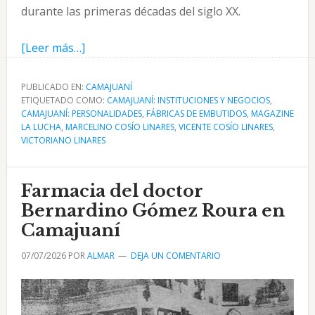
durante las primeras décadas del siglo XX.
acerca
[Leer más…]
de
La
PUBLICADO EN:
CAMAJUANÍ
ETIQUETADO COMO:
Montañesa,
CAMAJUANÍ: INSTITUCIONES Y NEGOCIOS
,
CAMAJUANÍ: PERSONALIDADES
,
FÁBRICAS DE EMBUTIDOS
,
MAGAZINE
fábrica
LA LUCHA
,
MARCELINO COSÍO LINARES
,
VICENTE COSÍO LINARES
,
de
VICTORIANO LINARES
embutidos
de
Farmacia del doctor
Camajuaní
Bernardino Gómez Roura en
Camajuaní
07/07/2026
POR
ALMAR
DEJA UN COMENTARIO