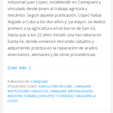
industrial Juan López, establecido en Camajuaní y
vinculado desde joven al trabajo agrícola y
mecánico. Según aquella publicación, López había
llegado a Cuba a los dos años y, ya mayor, se dedicó
primero a la agricultura en el barrio de San Gil,
hasta que a los 22 años instaló una herraduría en
Santa Fe, donde comenzó herrando caballos y
adquiriendo práctica en la reparación de arados
americanos, alemanes y de otras procedencias.
acerca
[Leer más…]
de
Juan
PUBLICADO EN:
CAMAJUANÍ
ETIQUETADO COMO:
López
AGRICULTURA EN CUBA
,
CAMAJUANÍ:
INSTITUCIONES Y NEGOCIOS
,
CAMAJUANÍ: PERSONALIDADES
,
y
INDUSTRIA CUBANA
,
JUAN LÓPEZ Y GONZÁLEZ
,
MAGAZINE LA
su
LUCHA
fábrica