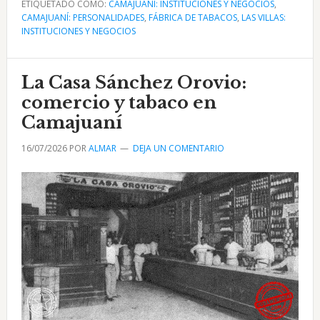
ETIQUETADO COMO:
gran
CAMAJUANÍ: INSTITUCIONES Y NEGOCIOS
,
CAMAJUANÍ: PERSONALIDADES
,
FÁBRICA DE TABACOS
,
LAS VILLAS:
fábrica
INSTITUCIONES Y NEGOCIOS
de
tabacos
La Casa Sánchez Orovio:
Peñate
en
comercio y tabaco en
Camajuaní
Camajuaní
16/07/2026
POR
ALMAR
DEJA UN COMENTARIO