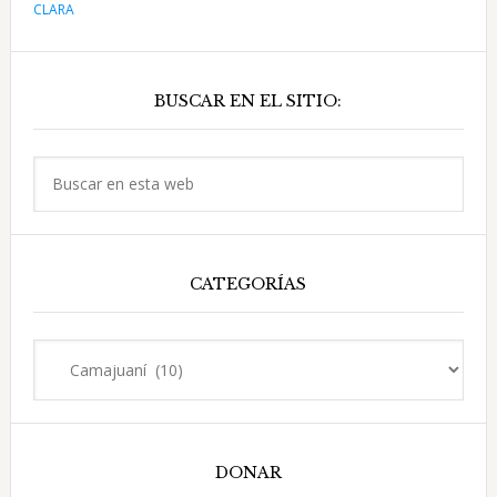
alcaldes
CLARA
y
Barra
vida
local
BUSCAR EN EL SITIO:
lateral
principal
Buscar
en
esta
web
CATEGORÍAS
Categorías
DONAR