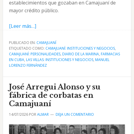
establecimientos que gozaban en Camajuaní de
mayor crédito público.
acerca
[Leer más…]
de
La
PUBLICADO EN:
CAMAJUANÍ
ETIQUETADO COMO:
Gran
CAMAJUANÍ: INSTITUCIONES Y NEGOCIOS
,
CAMAJUANÍ: PERSONALIDADES
,
DIARIO DE LA MARINA
,
FARMACIAS
Farmacia
EN CUBA
,
LAS VILLAS: INSTITUCIONES Y NEGOCIOS
,
MANUEL
de
LORENZO FERNÁNDEZ
Manuel
Lorenzo
José Arregui Alonso y su
Fernández
fábrica de corbatas en
Camajuaní
14/07/2026
POR
ALMAR
DEJA UN COMENTARIO