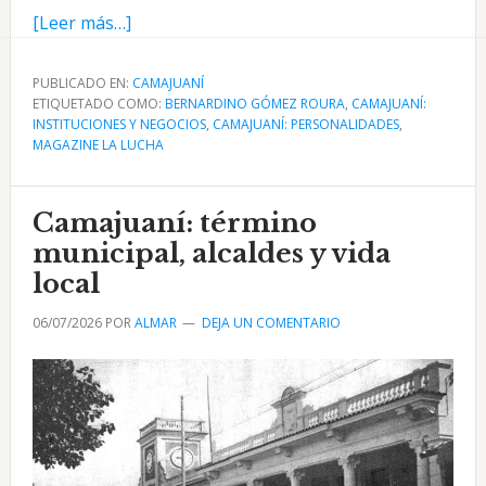
acerca
[Leer más…]
de
Farmacia
PUBLICADO EN:
CAMAJUANÍ
ETIQUETADO COMO:
del
BERNARDINO GÓMEZ ROURA
,
CAMAJUANÍ:
INSTITUCIONES Y NEGOCIOS
,
CAMAJUANÍ: PERSONALIDADES
,
doctor
MAGAZINE LA LUCHA
Bernardino
Gómez
Camajuaní: término
Roura
en
municipal, alcaldes y vida
Camajuaní
local
06/07/2026
POR
ALMAR
DEJA UN COMENTARIO