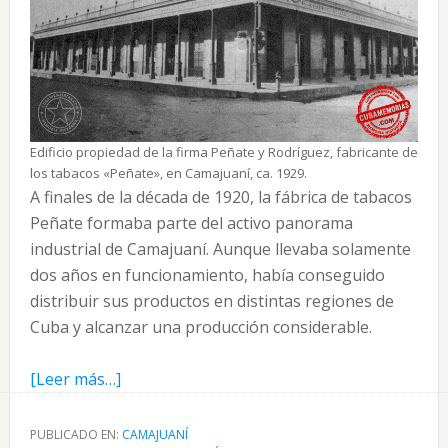
Edificio propiedad de la firma Peñate y Rodríguez, fabricante de
los tabacos «Peñate», en Camajuaní, ca. 1929.
A finales de la década de 1920, la fábrica de tabacos
Peñate formaba parte del activo panorama
industrial de Camajuaní. Aunque llevaba solamente
dos años en funcionamiento, había conseguido
distribuir sus productos en distintas regiones de
Cuba y alcanzar una producción considerable.
acerca
[Leer más…]
de
La
PUBLICADO EN:
CAMAJUANÍ