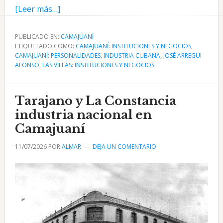
acerca
[Leer más…]
de
José
PUBLICADO EN:
CAMAJUANÍ
ETIQUETADO COMO:
Arregui
CAMAJUANÍ: INSTITUCIONES Y NEGOCIOS
,
CAMAJUANÍ: PERSONALIDADES
,
INDUSTRIA CUBANA
,
JOSÉ ARREGUI
Alonso
ALONSO
,
LAS VILLAS: INSTITUCIONES Y NEGOCIOS
y
su
Tarajano y La Constancia
fábrica
de
industria nacional en
corbatas
Camajuaní
en
11/07/2026
POR
ALMAR
DEJA UN COMENTARIO
Camajuaní