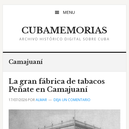
Saltar
Saltar
Saltar
al
a
al
MENU
contenido
la
pie
principal
barra
de
CUBAMEMORIAS
lateral
página
ARCHIVO HISTÓRICO DIGITAL SOBRE CUBA
principal
Camajuaní
La gran fábrica de tabacos
Peñate en Camajuaní
17/07/2026
POR
ALMAR
DEJA UN COMENTARIO