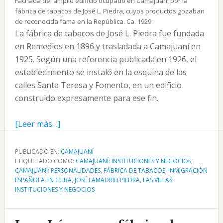
Fachada del amplio edificio ocupado en Camajuaní por la
fábrica de tabacos de José L. Piedra, cuyos productos gozaban
de reconocida fama en la República. Ca. 1929.
La fábrica de tabacos de José L. Piedra fue fundada
en Remedios en 1896 y trasladada a Camajuaní en
1925. Según una referencia publicada en 1926, el
establecimiento se instaló en la esquina de las
calles Santa Teresa y Fomento, en un edificio
construido expresamente para ese fin.
acerca
[Leer más…]
de
José
PUBLICADO EN:
CAMAJUANÍ
ETIQUETADO COMO:
L.
CAMAJUANÍ: INSTITUCIONES Y NEGOCIOS
,
CAMAJUANÍ: PERSONALIDADES
,
FÁBRICA DE TABACOS
,
INMIGRACIÓN
Piedra
ESPAÑOLA EN CUBA
,
JOSÉ LAMADRID PIEDRA
,
LAS VILLAS:
y
INSTITUCIONES Y NEGOCIOS
su
fábrica