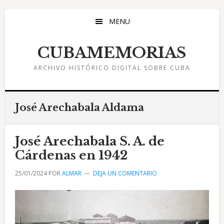
Saltar
Saltar
Saltar
al
a
al
MENU
contenido
la
pie
principal
barra
de
CUBAMEMORIAS
lateral
página
ARCHIVO HISTÓRICO DIGITAL SOBRE CUBA
principal
José Arechabala Aldama
José Arechabala S. A. de
Cárdenas en 1942
25/01/2024
POR
ALMAR
DEJA UN COMENTARIO