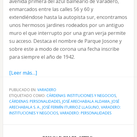
avenida primera del azul balneario de Varadero,
enmarcados entre las calles 56 y 60 y
extendiéndose hasta la autopista sur, encontramos
unos hermosos jardines rodeados por un antiguo
muro el que interrupto por una gran verja permite
su acceso. Destaca el nombre de Parque Josone y
sobre este a modo de corona una fecha inscribe
para siempre el año de 1942.
acerca
[Leer más…]
de
El
PUBLICADO EN:
VARADERO
ETIQUETADO COMO:
Retiro
CÁRDENAS: INSTITUCIONES Y NEGOCIOS
,
CÁRDENAS: PERSONALIDADES
,
JOSÉ ARECHABALA ALDAMA
,
JOSÉ
Josone
ARECHABALA S. A.
,
JOSÉ FERMÍN ITURRIOZ LLAGUNO
,
VARADERO:
de
INSTITUCIONES Y NEGOCIOS
,
VARADERO: PERSONALIDADES
Varadero
Barra
y
la