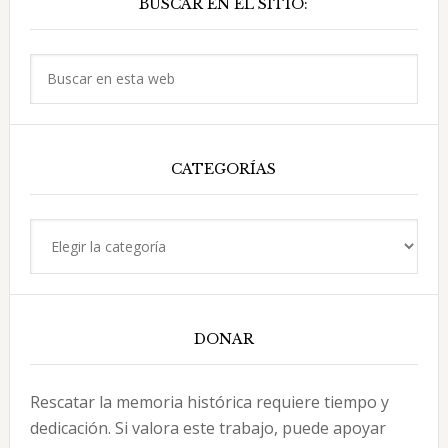
BUSCAR EN EL SITIO:
lateral
José
principal
Arechabala
Buscar
S.
en
A.
esta
web
CATEGORÍAS
Categorías
DONAR
Rescatar la memoria histórica requiere tiempo y
dedicación. Si valora este trabajo, puede apoyar