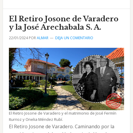
A.
de
El Retiro Josone de Varadero
Cárdenas
en
y la José Arechabala S. A.
1942
22/01/2024
POR
ALMAR
DEJA UN COMENTARIO
El Retiro Josone de Varadero y el matrimonio de José Fermín
Iturrioz y Onelia Méndez Rubí.
El Retiro Josone de Varadero. Caminando por la