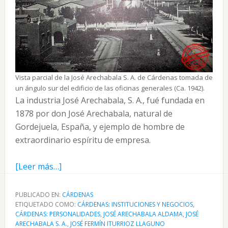
Vista parcial de la José Arechabala S. A. de Cárdenas tomada de
un ángulo sur del edificio de las oficinas generales (Ca. 1942).
La industria José Arechabala, S. A., fué fundada en
1878 por don José Arechabala, natural de
Gordejuela, España, y ejemplo de hombre de
extraordinario espíritu de empresa.
acerca
[Leer más…]
de
José
PUBLICADO EN:
CÁRDENAS
ETIQUETADO COMO:
Arechabala
CÁRDENAS: INSTITUCIONES Y NEGOCIOS
,
CÁRDENAS: PERSONALIDADES
,
JOSÉ ARECHABALA ALDAMA
,
JOSÉ
S.
ARECHABALA S. A.
,
JOSÉ FERMÍN ITURRIOZ LLAGUNO