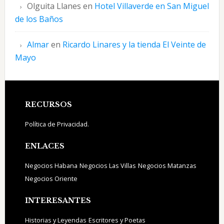
Olguita Llanes
en
Hotel Villaverde en San Miguel
de los Baños
Almar
en
Ricardo Linares y la tienda El Veinte de
Mayo
Footer
RECURSOS
Política de Privacidad.
ENLACES
Negocios Habana
Negocios Las Villas
Negocios Matanzas
Negocios Oriente
INTERESANTES
Historias y Leyendas
Escritores y Poetas