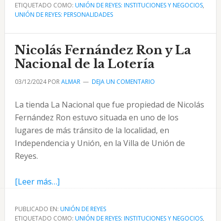
ETIQUETADO COMO:
González
UNIÓN DE REYES: INSTITUCIONES Y NEGOCIOS
,
UNIÓN DE REYES: PERSONALIDADES
maestro
carpintero
de
Nicolás Fernández Ron y La
Unión
Nacional de la Lotería
de
03/12/2024
POR
ALMAR
DEJA UN COMENTARIO
Reyes
La tienda La Nacional que fue propiedad de Nicolás
Fernández Ron estuvo situada en uno de los
lugares de más tránsito de la localidad, en
Independencia y Unión, en la Villa de Unión de
Reyes.
acerca
[Leer más…]
de
Nicolás
PUBLICADO EN:
UNIÓN DE REYES
ETIQUETADO COMO:
Fernández
UNIÓN DE REYES: INSTITUCIONES Y NEGOCIOS
,