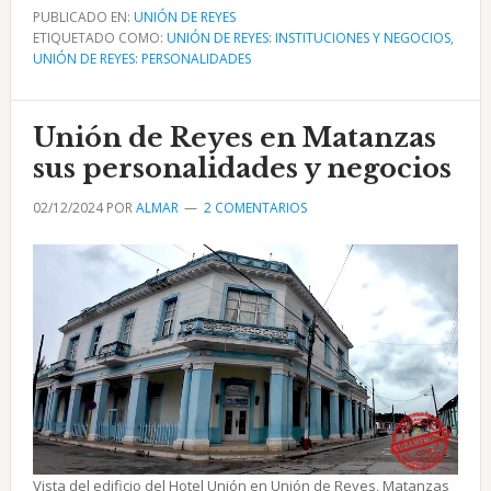
Bodega
PUBLICADO EN:
UNIÓN DE REYES
ETIQUETADO COMO:
La
UNIÓN DE REYES: INSTITUCIONES Y NEGOCIOS
,
UNIÓN DE REYES: PERSONALIDADES
Cubana
de
Carlos
Unión de Reyes en Matanzas
Seife
sus personalidades y negocios
Sarkis
02/12/2024
POR
ALMAR
2 COMENTARIOS
en
Unión
de
Reyes
Vista del edificio del Hotel Unión en Unión de Reyes, Matanzas