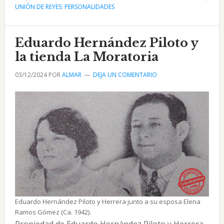
UNIÓN DE REYES: PERSONALIDADES
Ron
y
La
Eduardo Hernández Piloto y
Nacional
la tienda La Moratoria
de
03/12/2024
POR
ALMAR
DEJA UN COMENTARIO
la
Lotería
Eduardo Hernández Piloto y Herrera junto a su esposa Elena
Ramos Gómez (Ca. 1942).