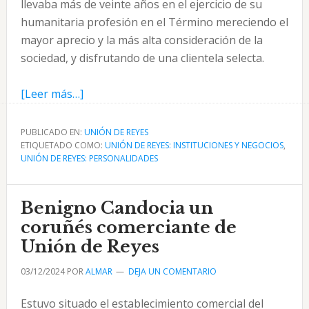
llevaba más de veinte años en el ejercicio de su
humanitaria profesión en el Término mereciendo el
mayor aprecio y la más alta consideración de la
sociedad, y disfrutando de una clientela selecta.
acerca
[Leer más…]
de
Francisco
PUBLICADO EN:
UNIÓN DE REYES
ETIQUETADO COMO:
Mirabent
UNIÓN DE REYES: INSTITUCIONES Y NEGOCIOS
,
UNIÓN DE REYES: PERSONALIDADES
Castells
médico
en
Benigno Candocia un
Unión
coruñés comerciante de
de
Unión de Reyes
Reyes
03/12/2024
POR
ALMAR
DEJA UN COMENTARIO
Estuvo situado el establecimiento comercial del