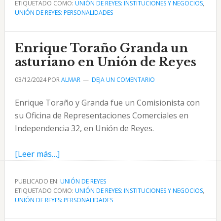
ETIQUETADO COMO:
La
UNIÓN DE REYES: INSTITUCIONES Y NEGOCIOS
,
UNIÓN DE REYES: PERSONALIDADES
Reguladora
de
Palacios
Enrique Toraño Granda un
y
asturiano en Unión de Reyes
Setien
03/12/2024
POR
ALMAR
DEJA UN COMENTARIO
en
Unión
Enrique Toraño y Granda fue un Comisionista con
de
su Oficina de Representaciones Comerciales en
Reyes
Independencia 32, en Unión de Reyes.
acerca
[Leer más…]
de
Enrique
PUBLICADO EN:
UNIÓN DE REYES
ETIQUETADO COMO:
Toraño
UNIÓN DE REYES: INSTITUCIONES Y NEGOCIOS
,
UNIÓN DE REYES: PERSONALIDADES
Granda
un