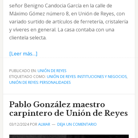
señor Benigno Candocia García en la calle de
Máximo Gómez número 8, en Unión de Reyes, con
variado surtido de artículos de ferretería, cristalería
y víveres en general. La casa contaba con una
clientela selecta.
acerca
[Leer más…]
de
Benigno
PUBLICADO EN:
UNIÓN DE REYES
ETIQUETADO COMO:
Candocia
UNIÓN DE REYES: INSTITUCIONES Y NEGOCIOS
,
UNIÓN DE REYES: PERSONALIDADES
un
coruñés
comerciante
Pablo González maestro
de
carpintero de Unión de Reyes
Unión
03/12/2024
POR
ALMAR
DEJA UN COMENTARIO
de
Reyes