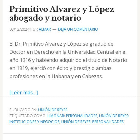
asturiano
Primitivo Alvarez y López
en
abogado y notario
Unión
03/12/2024
POR
ALMAR
DEJA UN COMENTARIO
de
Reyes
El Dr. Primitivo Alvarez y López se graduó de
Doctor en Derecho en la Universidad Central en el
año 1916 y habiendo adquirido el título de Notario
en 1919, ejerció con éxito y prestigio ambas
profesiones en la Habana y en Cabezas.
acerca
[Leer más…]
de
Primitivo
PUBLICADO EN:
UNIÓN DE REYES
ETIQUETADO COMO:
Alvarez
LIMONAR: PERSONALIDADES
,
UNIÓN DE REYES:
INSTITUCIONES Y NEGOCIOS
,
UNIÓN DE REYES: PERSONALIDADES
y
López