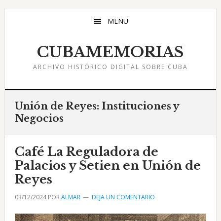
Saltar
Saltar
Saltar
al
a
al
MENU
contenido
la
pie
principal
barra
de
CUBAMEMORIAS
lateral
página
ARCHIVO HISTÓRICO DIGITAL SOBRE CUBA
principal
Unión de Reyes: Instituciones y
Negocios
Café La Reguladora de
Palacios y Setien en Unión de
Reyes
03/12/2024
POR
ALMAR
DEJA UN COMENTARIO