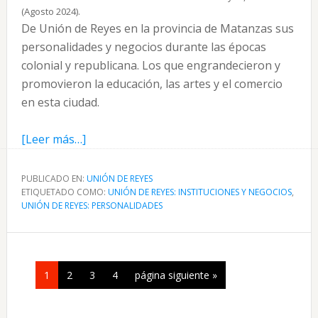
(Agosto 2024).
De Unión de Reyes en la provincia de Matanzas sus
personalidades y negocios durante las épocas
colonial y republicana. Los que engrandecieron y
promovieron la educación, las artes y el comercio
en esta ciudad.
acerca
[Leer más…]
de
Unión
PUBLICADO EN:
UNIÓN DE REYES
ETIQUETADO COMO:
de
UNIÓN DE REYES: INSTITUCIONES Y NEGOCIOS
,
UNIÓN DE REYES: PERSONALIDADES
Reyes
en
Matanzas
sus
Página
Página
Página
Página
Ir
1
2
3
4
página siguiente »
personalidades
a
y
la