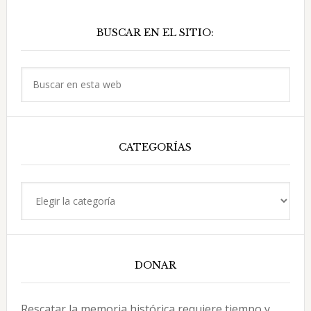
negocios
Barra
BUSCAR EN EL SITIO:
lateral
principal
Buscar
en
esta
web
CATEGORÍAS
Categorías
DONAR
Rescatar la memoria histórica requiere tiempo y