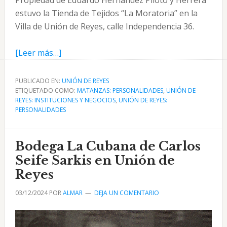
Propiedad de Eduardo Hernández Piloto y Herrera
estuvo la Tienda de Tejidos “La Moratoria” en la
Villa de Unión de Reyes, calle Independencia 36.
acerca
[Leer más…]
de
Eduardo
PUBLICADO EN:
UNIÓN DE REYES
ETIQUETADO COMO:
Hernández
MATANZAS: PERSONALIDADES
,
UNIÓN DE
REYES: INSTITUCIONES Y NEGOCIOS
,
UNIÓN DE REYES:
Piloto
PERSONALIDADES
y
la
Bodega La Cubana de Carlos
tienda
La
Seife Sarkis en Unión de
Moratoria
Reyes
03/12/2024
POR
ALMAR
DEJA UN COMENTARIO