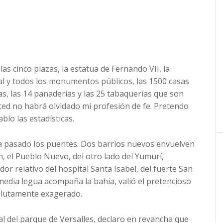
 las cinco plazas, la estatua de Fernando VII, la
dral y todos los monumentos públicos, las 1500 casas
as, las 14 panaderías y las 25 tabaquerías que son
sted no habrá olvidado mi profesión de fe. Pretendo
ablo las estadísticas.
a pasado los puentes. Dos barrios nuevos envuelven
uan, el Pueblo Nuevo, del otro lado del Yumurí,
dor relativo del hospital Santa Isabel, del fuerte San
 media legua acompaña la bahía, valió el pretencioso
olutamente exagerado.
ival del parque de Versalles, declaro en revancha que