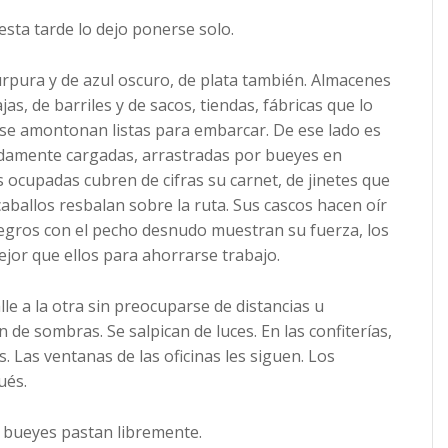
esta tarde lo dejo ponerse solo.
rpura y de azul oscuro, de plata también. Almacenes
as, de barriles y de sacos, tiendas, fábricas que lo
 se amontonan listas para embarcar. De ese lado es
adamente cargadas, arrastradas por bueyes en
s ocupadas cubren de cifras su carnet, de jinetes que
ballos resbalan sobre la ruta. Sus cascos hacen oír
 negros con el pecho desnudo muestran su fuerza, los
ejor que ellos para ahorrarse trabajo.
le a la otra sin preocuparse de distancias u
an de sombras. Se salpican de luces. En las confiterías,
s. Las ventanas de las oficinas les siguen. Los
ués.
s bueyes pastan libremente.