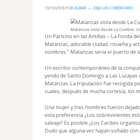
10/10/2018
POR
ALMAR
DEJA UN COMENTARIO
Matanzas vista desde La Cumbre. Un P
Un Parisino en las Antillas – La Fonda d
Matanzas, adorable ciudad, risueña y acti
1
nombres.
Matanzas sería el puerto de l
Un escritor contemporáneo de la conquist
yendo de Santo Domingo a Las Lucayas n
Matanzas. La tripulación fue recogida po
cuales, después de mucha cortesía, los 
Una mujer y tres hombres fueron dejados 
esta preferencia ¿Los sobrevivientes es
salvaje? Es posible ¿Los Caribes organiz
Dudo que alguna vez hayan soñado con a