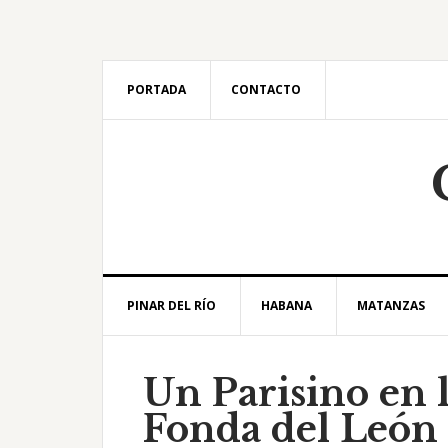
Saltar
Saltar
Saltar
Saltar
a
al
a
al
la
contenido
la
pie
navegación
principal
barra
de
PORTADA
CONTACTO
principal
lateral
página
principal
PINAR DEL RÍO
HABANA
MATANZAS
Un Parisino en l
Fonda del León