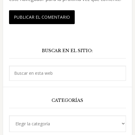
Barra
BUSCAR EN EL SITIO:
lateral
principal
Buscar
en
esta
web
CATEGORÍAS
Categorías