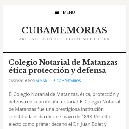
Saltar
Saltar
Saltar
al
a
al
MENU
contenido
la
pie
principal
barra
de
CUBAMEMORIAS
lateral
página
ARCHIVO HISTÓRICO DIGITAL SOBRE CUBA
principal
Colegio Notarial de Matanzas
ética protección y defensa
26/09/2016
POR
ALMAR
5 COMENTARIOS
El Colegio Notarial de Matanzas, ética, protección y
defensa de la profesión notarial. El Colegio Notarial
de Matanzas fue una prestigiosa institución
constituida el día diez de mayo de 1893. Resultó
electo como primer decano el Dr. Juan Bolet y