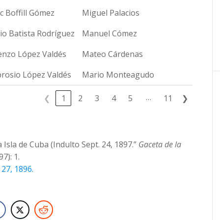
c Boffill Gómez
Miguel Palacios
io Batista Rodríguez
Manuel Cómez
enzo López Valdés
Mateo Cárdenas
rosio López Valdés
Mario Monteagudo
…
❮
1
2
3
4
5
11
❯
 Isla de Cuba (Indulto Sept. 24, 1897.”
Gaceta de la
7): 1.
27, 1896.