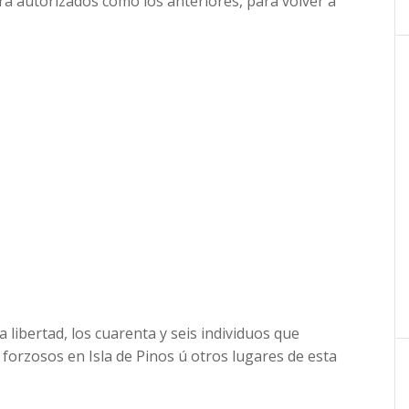
ra autorizados como los anteriores, para volver á
ibertad, los cuarenta y seis individuos que
s forzosos en Isla de Pinos ú otros lugares de esta