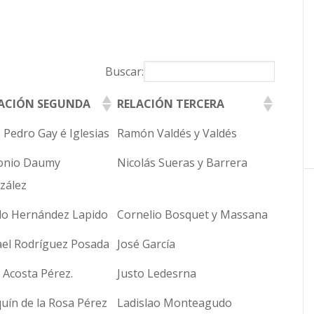
Buscar:
ACIÓN SEGUNDA
RELACIÓN TERCERA
ACIÓN SEGUNDA
RELACIÓN TERCERA
 Pedro Gay é Iglesias
Ramón Valdés y Valdés
onio Daumy
Nicolás Sueras y Barrera
zález
lo Hernández Lapido
Cornelio Bosquet y Massana
ael Rodríguez Posada
José García
 Acosta Pérez.
Justo Ledesrna
uín de la Rosa Pérez
Ladislao Monteagudo