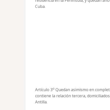
residencia en la Península, y quedan aho
Cuba.
o
Artículo 3
Quedan asimismo en completa l
contiene la relación tercera, domiciliado
Antilla.