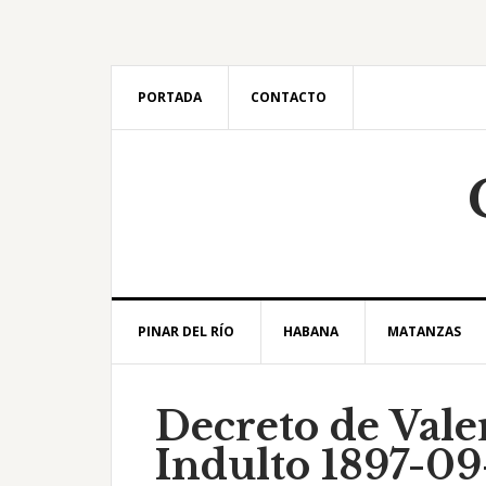
Saltar
Saltar
Saltar
Saltar
a
al
a
al
la
contenido
la
pie
navegación
principal
barra
de
PORTADA
CONTACTO
principal
lateral
página
principal
PINAR DEL RÍO
HABANA
MATANZAS
Decreto de Vale
Indulto 1897-09