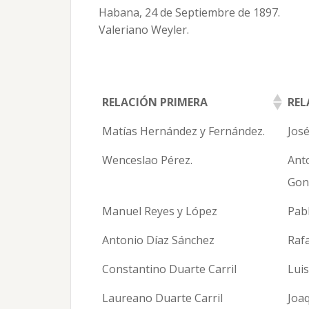
Habana, 24 de Septiembre de 1897.
Valeriano Weyler.
RELACIÓN PRIMERA
REL
RELACIÓN PRIMERA
REL
Matías Hernández y Fernández.
José
Wenceslao Pérez.
Ant
Gon
Manuel Reyes y López
Pab
Antonio Díaz Sánchez
Raf
Constantino Duarte Carril
Luis
Laureano Duarte Carril
Joaq