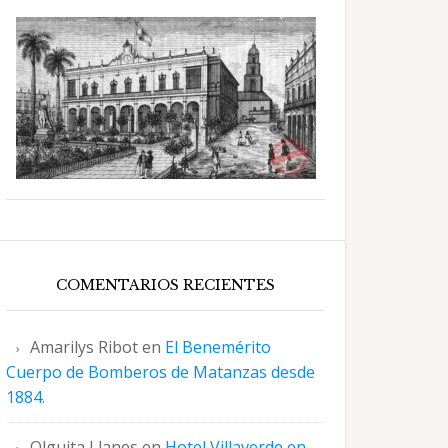
COMENTARIOS RECIENTES
Amarilys Ribot
en
El Benemérito
Cuerpo de Bomberos de Matanzas desde
1884.
Olguita Llanes
en
Hotel Villaverde en