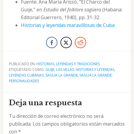
Fuente: Ana María Arissó, “El Charco del
Güije,” en
Estudio del folklore sagüero
(Habana:
Editorial Guerrero, 1940), pp. 31-32.
Historias y leyendas maravillosas de Cuba
PUBLICADO EN:
HISTORIAS, LEYENDAS Y TRADICIONES
ETIQUETADO COMO:
GÜIJE
,
LAS VILLAS: HISTORIAS Y LEYENDAS
,
LEYENDAS CUBANAS
,
SAGUA LA GRANDE
,
SAGUA LA GRANDE:
PERSONALIDADES
Interacciones
Deja una respuesta
con
Tu dirección de correo electrónico no será
los
publicada.
Los campos obligatorios están marcados
lectores
con
*