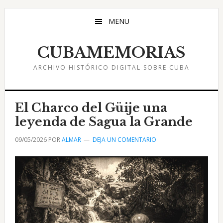
Saltar
Saltar
Saltar
al
a
al
MENU
contenido
la
pie
principal
barra
de
CUBAMEMORIAS
lateral
página
ARCHIVO HISTÓRICO DIGITAL SOBRE CUBA
principal
El Charco del Güije una
leyenda de Sagua la Grande
09/05/2026
POR
ALMAR
DEJA UN COMENTARIO