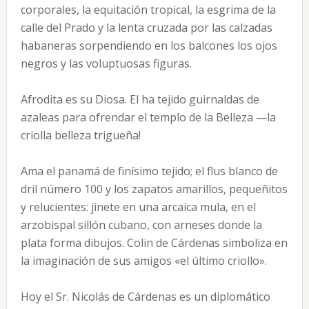
corporales, la equitación tropical, la esgrima de la
calle del Prado y la lenta cruza­da por las calzadas
habaneras sor­pendiendo en los balcones los ojos
negros y las voluptuosas figuras.
Afrodita es su Diosa. El ha te­jido guirnaldas de
azaleas para ofrendar el templo de la Belleza —­la
criolla belleza trigueña!
Ama el panamá de finísimo te­jido; el flus blanco de
dril número 100 y los zapatos amarillos, peque­ñitos
y relucientes: jinete en una arcaica mula, en el
arzobispal sillón cubano, con arneses donde la
plata forma dibujos. Colin de Cárdenas simboliza en
la imaginación de sus amigos «el último criollo».
Hoy el Sr. Nicolás de Cárdenas es un diplomático