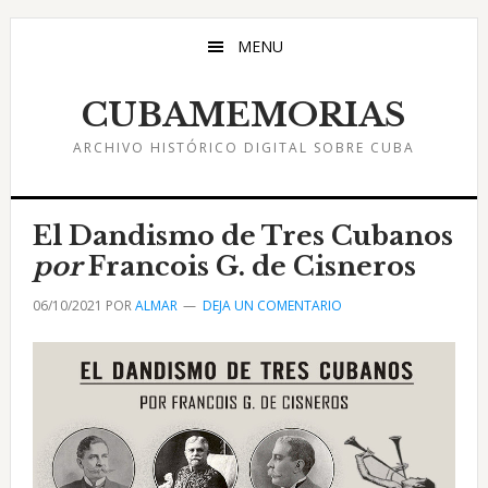
Saltar
Saltar
Saltar
al
a
al
MENU
contenido
la
pie
principal
barra
de
CUBAMEMORIAS
lateral
página
ARCHIVO HISTÓRICO DIGITAL SOBRE CUBA
principal
El Dandismo de Tres Cubanos
por
Francois G. de Cisneros
06/10/2021
POR
ALMAR
DEJA UN COMENTARIO