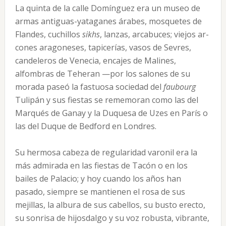
La quinta de la calle Domínguez era un museo de
armas antiguas-yataganes árabes, mosquetes de
Flandes, cuchillos
sikhs
, lanzas, arcabuces; viejos ar­
cones aragoneses, tapicerías, vasos de Sevres,
candele­ros de Venecia, encajes de Malines,
alfombras de Te­heran —por los salones de su
morada paseó la fastuosa sociedad del
faubourg
Tulipán y sus fiestas se reme­moran como las del
Marqués de Ganay y la Duquesa de Uzes en París o
las del Duque de Bedford en Lon­dres.
Su hermosa cabeza de regularidad varonil era la
más admirada en las fiestas de Tacón o en los
bailes de Palacio; y hoy cuando los años han
pasado, siem­pre se mantienen el rosa de sus
mejillas, la albura de sus cabellos, su busto erecto,
su sonrisa de hijosdalgo y su voz robusta, vibrante,