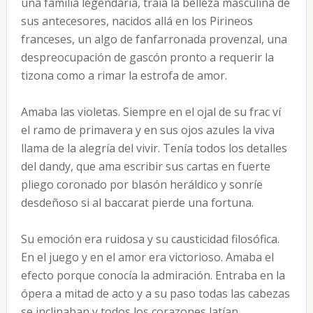
una familia le­gendaria, traía la belleza masculi­na de
sus antecesores, nacidos allá en los Pirineos
franceses, un algo de fanfarronada provenzal, una
despreocupación de gascón pronto a requerir la
tizona como a rimar la estrofa de amor.
Amaba las violetas. Siempre en el ojal de su frac ví
el ramo de pri­mavera y en sus ojos azules la viva
llama de la alegría del vivir. Tenía todos los detalles
del dandy, que ama escribir sus cartas en fuerte
pliego coronado por blasón heráldico y sonríe
desdeñoso si al baccarat pierde una for­tuna.
Su emoción era ruidosa y su causticidad filosófica.
En el juego y en el amor era victorioso. Amaba el
efecto porque conocía la admiración. Entraba en la
ópera a mitad de acto y a su paso todas las cabezas
se inclinaban y todos los corazones latían.