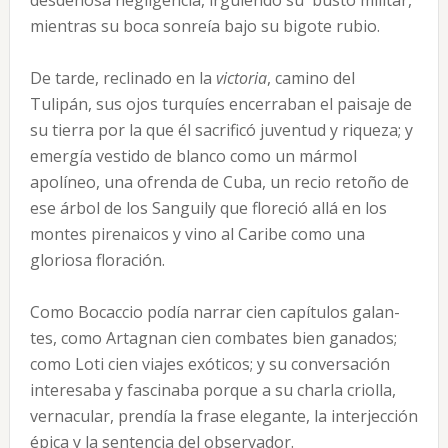
desdeñosa negligencia, irguien­do su busto militar,
mientras su boca sonreía bajo su bigote rubio.
De tarde, reclinado en la
victoria
, camino del
Tulipán, sus ojos turquíes encerraban el paisaje de
su tie­rra por la que él sacrificó juventud y riqueza; y
emer­gía vestido de blanco como un mármol
apolíneo, una ofrenda de Cuba, un recio retoño de
ese árbol de los Sanguily que floreció allá en los
montes pirenaicos y vino al Caribe como una
gloriosa floración.
Como Bocaccio podía narrar cien capítulos galan­
tes, como Artagnan cien combates bien ganados;
como Loti cien viajes exóticos; y su conversación
interesaba y fascinaba porque a su charla criolla,
vernacular, prendía la frase elegante, la interjección
épica y la sentencia del observador.