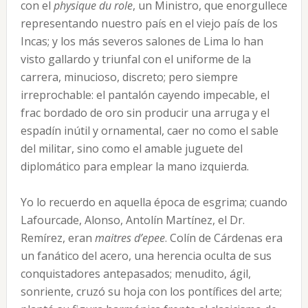
con el
physique du role
, un Ministro, que enorgullece
representando nuestro país en el viejo país de los
Incas; y los más severos salones de Lima lo han
visto gallardo y triunfal con el uniforme de la
carrera, mi­nucioso, discreto; pero siempre
irreprochable: el pan­talón cayendo impecable, el
frac bordado de oro sin producir una arruga y el
espadín inútil y ornamental, caer no como el sable
del militar, sino como el amable juguete del
diplomático para emplear la mano iz­quierda.
Yo lo recuerdo en aquella época de esgrima; cuan­do
Lafourcade, Alonso, Antolín Martínez, el Dr.
Remírez, eran
maitres d’epee
. Colín de Cárdenas era
un fanático del acero, una herencia oculta de sus
conquis­tadores antepasados; menudito, ágil,
sonriente, cruzó su hoja con los pontífices del arte;