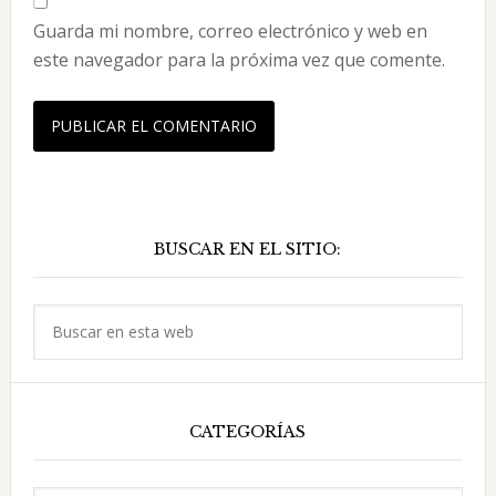
Guarda mi nombre, correo electrónico y web en
este navegador para la próxima vez que comente.
Barra
BUSCAR EN EL SITIO:
lateral
principal
Buscar
en
esta
web
CATEGORÍAS