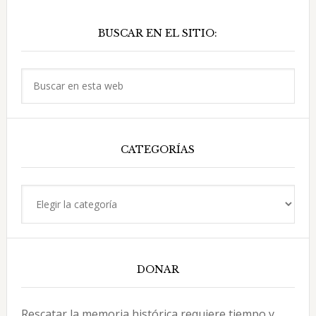
Barra
BUSCAR EN EL SITIO:
lateral
principal
Buscar
en
esta
web
CATEGORÍAS
Categorías
DONAR
Rescatar la memoria histórica requiere tiempo y