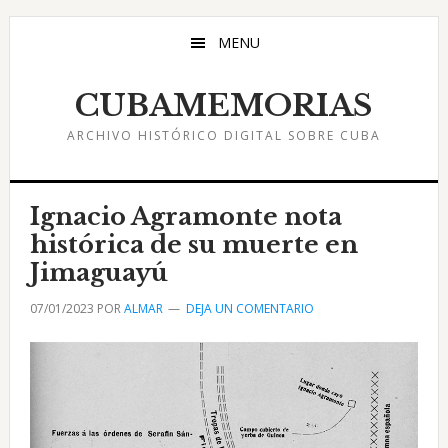
Saltar
Saltar
Saltar
al
a
al
MENU
contenido
la
pie
principal
barra
de
CUBAMEMORIAS
lateral
página
ARCHIVO HISTÓRICO DIGITAL SOBRE CUBA
principal
Ignacio Agramonte nota
histórica de su muerte en
Jimaguayú
07/01/2023
POR
ALMAR
DEJA UN COMENTARIO