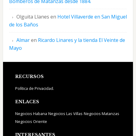
Bomberos de Matanzas desde 1884.
Olguita Llanes
en
Hotel Villaverde en San Miguel
de los Baños
Almar
en
Ricardo Linares y la tienda El Veinte de
Mayo
Footer
RECURSOS
Política de Privacidad.
ENLACES
Negocios Habana
Negocios Las Villas
Negocios Matanzas
Negocios Oriente
INTERESANTES