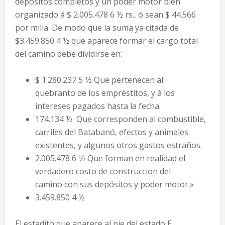
depósitos completos y un poder motor bien
organizado á $ 2.005.478 6 ½ rs., ó sean $ 44.566
por milla. De modo que la suma ya citada de
$3.459.850 4 ½ que aparece formar el cargo total
del camino debe dividirse en:
$ 1.280.237 5 1⁄2 Que pertenecen al
quebranto de los empréstitos, y á los
intereses pagados hasta la fecha.
174.134 ½ Que corresponden al combustible,
carriles del Batabanó, efectos y animales
existentes, y algunos otros gastos estraños.
2.005.478 6 1⁄2 Que forman en realidad el
verdadero costo de construccion del
camino con sus depósitos y poder motor.»
3.459.850 4 ½
El estadito que aparece al pie del estado E