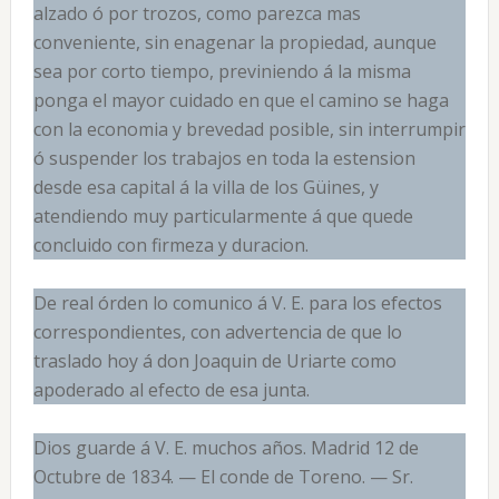
alzado ó por trozos, como parezca mas
conveniente, sin enagenar la propiedad, aunque
sea por corto tiempo, previniendo á la misma
ponga el mayor cuidado en que el camino se haga
con la economia y brevedad posible, sin interrumpir
ó suspender los trabajos en toda la estension
desde esa capital á la villa de los Güines, y
atendiendo muy particularmente á que quede
concluido con firmeza y duracion.
De real órden lo comunico á V. E. para los efectos
correspondientes, con advertencia de que lo
traslado hoy á don Joaquin de Uriarte como
apoderado al efecto de esa junta.
Dios guarde á V. E. muchos años. Madrid 12 de
Octubre de 1834. — El conde de Toreno. — Sr.