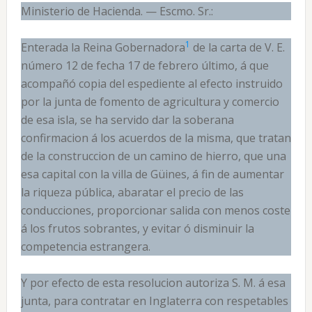
Ministerio de Hacienda. — Escmo. Sr.:
1
Enterada la Reina Gobernadora
de la carta de V. E.
número 12 de fecha 17 de febrero último, á que
acompañó copia del espediente al efecto instruido
por la junta de fomento de agricultura y comercio
de esa isla, se ha servido dar la soberana
confirmacion á los acuerdos de la misma, que tratan
de la construccion de un camino de hierro, que una
esa capital con la villa de Güines, á fin de aumentar
la riqueza pública, abaratar el precio de las
conducciones, proporcionar salida con menos coste
á los frutos sobrantes, y evitar ó disminuir la
competencia estrangera.
Y por efecto de esta resolucion autoriza S. M. á esa
junta, para contratar en Inglaterra con respetables