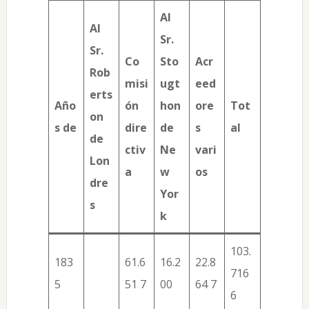
Al
Al
Sr.
Sr.
Co
Sto
Acr
Rob
misi
ugt
eed
erts
Año
ón
hon
ore
Tot
on
s de
dire
de
s
al
de
ctiv
Ne
vari
Lon
a
w
os
dre
Yor
s
k
103.
183
61.6
16.2
22.8
716
5
51 7
00
64 7
6