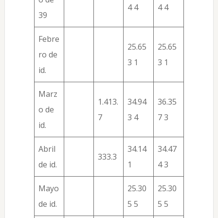
4 4
4 4
39
Febre
25.65
25.65
ro de
3 1
3 1
id.
Marz
1.413.
34.94
36.35
o de
7
3 4
7 3
id.
Abril
34.14
34.47
333.3
de id.
1
4 3
Mayo
25.30
25.30
de id.
5 5
5 5