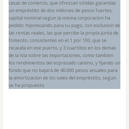
casas de comercio, que ofrezcan sólidas garantías
un empréstito de dos millones de pesos fuertes,
capital nominal segun la misma corporacion ha
pedido; hipotecando para su pago, con esclusion de
las rentas reales, las que percibe la propia junta de
fomento, consistentes en el 1 por 100, que se
recauda en ese puerto, y 3 cuartillos en los demas
de la isla sobre las importaciones, como tambien
los rendimientos del espresado camino, y fijando un
fondo que no bajará de 40.000 pesos anuales para
la amortizacion de los vales del empréstito, segun
se ha propuesto.