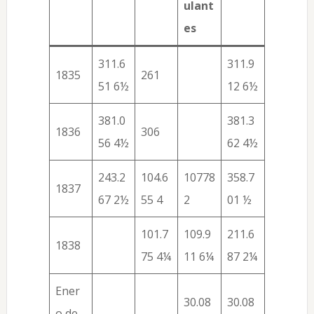
ulant
es
311.6
311.9
1835
261
51 6½
12 6½
381.0
381.3
1836
306
56 4½
62 4½
243.2
104.6
10778
358.7
1837
67 2½
55 4
2
01 ½
101.7
109.9
211.6
1838
75 4¼
11 6¼
87 2¼
Ener
30.08
30.08
o de