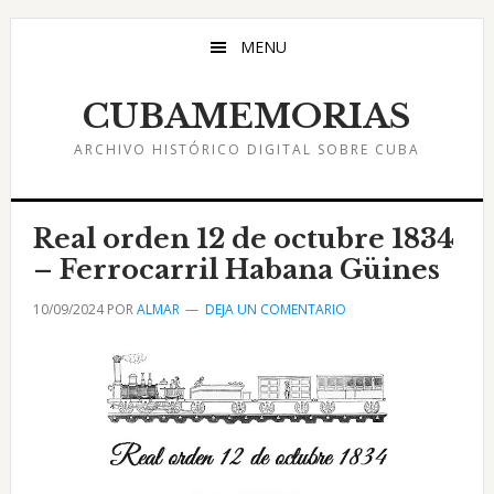
Saltar
Saltar
Saltar
al
a
al
MENU
contenido
la
pie
principal
barra
de
CUBAMEMORIAS
lateral
página
ARCHIVO HISTÓRICO DIGITAL SOBRE CUBA
principal
Real orden 12 de octubre 1834
– Ferrocarril Habana Güines
10/09/2024
POR
ALMAR
DEJA UN COMENTARIO