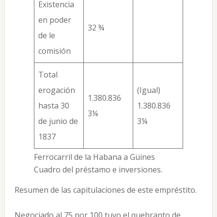
Existencia
en poder
32 ¾
de le
comisión
Total
erogación
(Igual)
1.380.836
hasta 30
1.380.836
3¼
de junio de
3¼
1837
Ferrocarril de la Habana a Güines
Cuadro del préstamo e inversiones.
Resumen de las capitulaciones de este empréstito.
Negociado al 75 por 100 tuvo el quebranto de