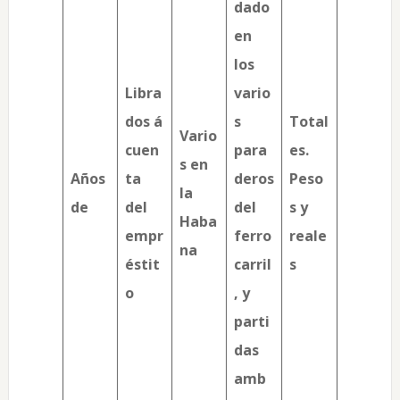
dado
en
los
Libra
vario
dos á
s
Total
Vario
cuen
para
es.
s en
Años
ta
deros
Peso
la
de
del
del
s y
Haba
empr
ferro
reale
na
éstit
carril
s
o
, y
parti
das
amb