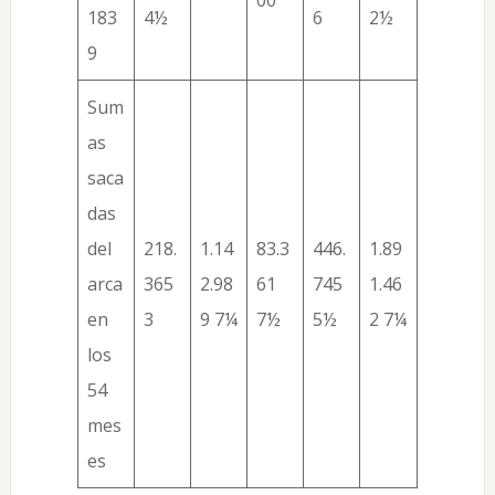
00
183
4½
6
2½
9
Sum
as
saca
das
del
218.
1.14
83.3
446.
1.89
arca
365
2.98
61
745
1.46
en
3
9 7¼
7½
5½
2 7¼
los
54
mes
es