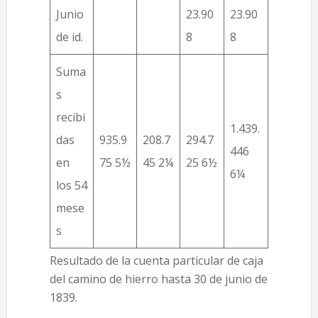
Junio
23.90
23.90
de id.
8
8
Suma
s
recibi
1.439.
das
935.9
208.7
294.7
446
en
75 5½
45 2¼
25 6½
6¼
los 54
mese
s
Resultado de la cuenta particular de caja
del camino de hierro hasta 30 de junio de
1839.