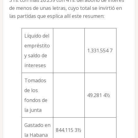
3 rs. con mas 26.259 con 4 rs. del abono de interés
de menos de unas letras, cuyo total se invirtió en
las partidas que esplica allí este resumen:
Líquido del
empréstito
1.331.554 7
y saldo de
intereses
Tomados
de los
49.281 4½
fondos de
la junta
Gastado en
844.115 3½
la Habana