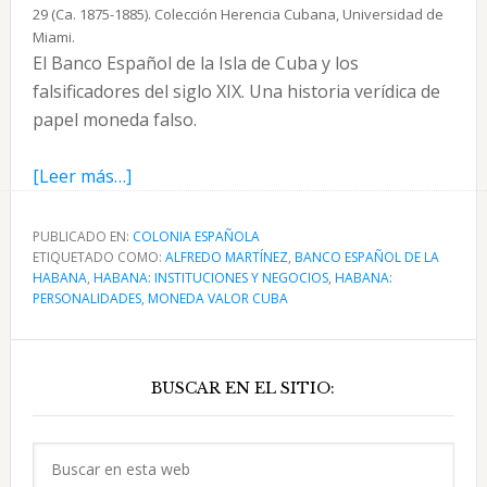
29 (Ca. 1875-1885). Colección Herencia Cubana, Universidad de
Miami.
El Banco Español de la Isla de Cuba y los
falsificadores del siglo XIX. Una historia verídica de
papel moneda falso.
acerca
[Leer más…]
de
El
PUBLICADO EN:
COLONIA ESPAÑOLA
ETIQUETADO COMO:
Banco
ALFREDO MARTÍNEZ
,
BANCO ESPAÑOL DE LA
HABANA
,
HABANA: INSTITUCIONES Y NEGOCIOS
,
HABANA:
Español
PERSONALIDADES
,
MONEDA VALOR CUBA
de
la
Barra
Isla
BUSCAR EN EL SITIO:
lateral
de
Cuba
principal
Buscar
y
en
los