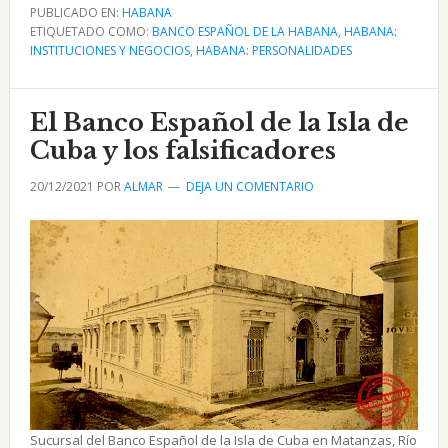
El
PUBLICADO EN:
HABANA
ETIQUETADO COMO:
Banco
BANCO ESPAÑOL DE LA HABANA
,
HABANA:
INSTITUCIONES Y NEGOCIOS
,
HABANA: PERSONALIDADES
Español
de
la
El Banco Español de la Isla de
Isla
Cuba y los falsificadores
de
20/12/2021
POR
ALMAR
DEJA UN COMENTARIO
Cuba
desde
1856
Sucursal del Banco Español de la Isla de Cuba en Matanzas, Río