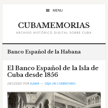
Saltar
Saltar
Saltar
al
a
al
MENU
contenido
la
pie
principal
barra
de
CUBAMEMORIAS
lateral
página
ARCHIVO HISTÓRICO DIGITAL SOBRE CUBA
principal
Banco Español de la Habana
El Banco Español de la Isla de
Cuba desde 1856
24/12/2021
POR
ALMAR
DEJA UN COMENTARIO