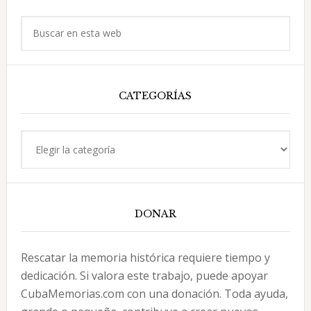
principal
La
Buscar
América
en
de
esta
1870.
web
CATEGORÍAS
Categorías
DONAR
Rescatar la memoria histórica requiere tiempo y
dedicación. Si valora este trabajo, puede apoyar
CubaMemorias.com con una donación. Toda ayuda,