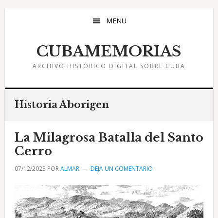
Saltar
Saltar
Saltar
al
a
al
MENU
contenido
la
pie
principal
barra
de
CUBAMEMORIAS
lateral
página
ARCHIVO HISTÓRICO DIGITAL SOBRE CUBA
principal
Historia Aborigen
La Milagrosa Batalla del Santo
Cerro
07/12/2023
POR
ALMAR
DEJA UN COMENTARIO