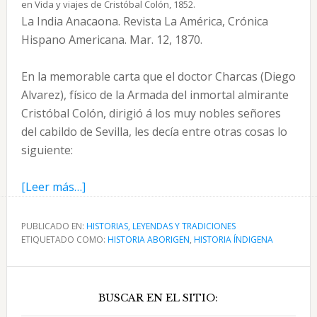
en Vida y viajes de Cristóbal Colón, 1852.
La India Anacaona. Revista La América, Crónica
Hispano Americana. Mar. 12, 1870.
En la memorable carta que el doctor Charcas (Diego
Alvarez), físico de la Armada del inmortal almirante
Cristóbal Colón, dirigió á los muy nobles señores
del cabildo de Sevilla, les decía entre otras cosas lo
siguiente:
acerca
[Leer más…]
de
La
PUBLICADO EN:
HISTORIAS, LEYENDAS Y TRADICIONES
ETIQUETADO COMO:
India
HISTORIA ABORIGEN
,
HISTORIA ÍNDIGENA
Anacaona
Barra
en
la
BUSCAR EN EL SITIO:
lateral
revista