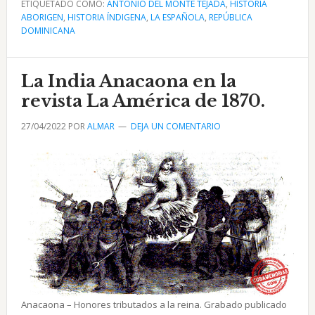
ETIQUETADO COMO:
Milagrosa
ANTONIO DEL MONTE TEJADA
,
HISTORIA
ABORIGEN
,
HISTORIA ÍNDIGENA
,
LA ESPAÑOLA
,
REPÚBLICA
Batalla
DOMINICANA
del
Santo
La India Anacaona en la
Cerro
revista La América de 1870.
27/04/2022
POR
ALMAR
DEJA UN COMENTARIO
Anacaona – Honores tributados a la reina. Grabado publicado