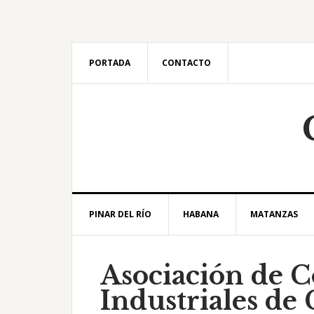
Saltar
Saltar
Saltar
Saltar
a
al
a
al
la
contenido
la
pie
navegación
principal
barra
de
PORTADA
CONTACTO
principal
lateral
página
principal
PINAR DEL RÍO
HABANA
MATANZAS
Asociación de C
Industriales de