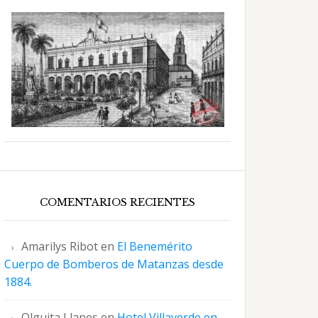
COMENTARIOS RECIENTES
Amarilys Ribot
en
El Benemérito
Cuerpo de Bomberos de Matanzas desde
1884.
Olguita Llanes
en
Hotel Villaverde en