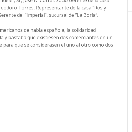
Ideal”; Sr, José N. Corral, Socio Gerente de la casa
. Teodoro Torres, Representante de la casa “Ros y
ente del “Imperial”, sucursal de “La Borla”.
mericanos de habla española, la solidaridad
a y bastaba que existiesen dos comerciantes en un
e para que se considerasen el uno al otro como dos