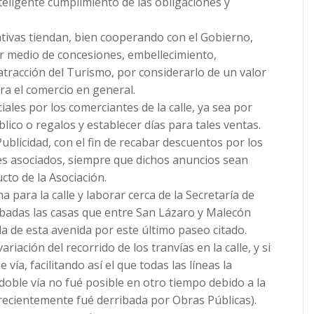
nteligente cumplimiento de las obligaciones y
ativas tiendan, bien cooperando con el Gobierno,
r medio de concesiones, embellecimiento,
 atracción del Turismo, por considerarlo de un valor
a el comercio en general.
les por los comerciantes de la calle, ya sea por
lico o regalos y establecer días para tales ventas.
licidad, con el fin de recabar descuentos por los
es asociados, siempre que dichos anuncios sean
cto de la Asociación.
 para la calle y laborar cerca de la Secretaría de
badas las casas que entre San Lázaro y Malecón
da de esta avenida por este último paseo citado.
ariación del recorrido de los tranvías en la calle, y si
 vía, facilitando así el que todas las líneas la
 doble vía no fué posible en otro tiempo debido a la
 recientemente fué derribada por Obras Públicas).