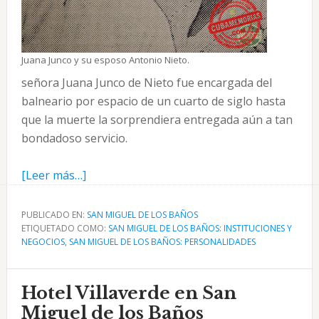
Juana Junco y su esposo Antonio Nieto.
señora Juana Junco de Nieto fue encargada del
balneario por espacio de un cuarto de siglo hasta
que la muerte la sorprendiera entregada aún a tan
bondadoso servicio.
acerca
[Leer más…]
de
Juana
PUBLICADO EN:
SAN MIGUEL DE LOS BAÑOS
ETIQUETADO COMO:
Junco
SAN MIGUEL DE LOS BAÑOS: INSTITUCIONES Y
NEGOCIOS
,
SAN MIGUEL DE LOS BAÑOS: PERSONALIDADES
y
Antonio
Nieto
Hotel Villaverde en San
en
Miguel de los Baños