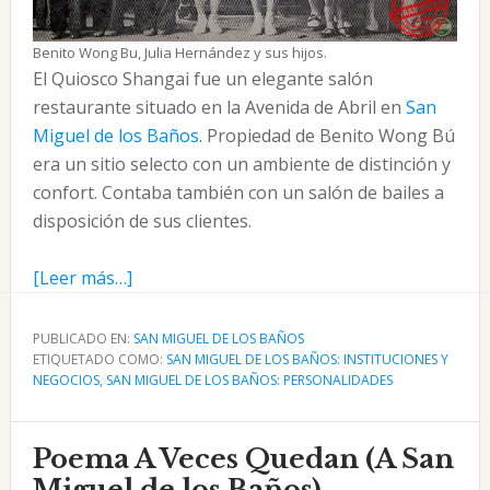
Benito Wong Bu, Julia Hernández y sus hijos.
El Quiosco Shangai fue un elegante salón
restaurante situado en la Avenida de Abril en
San
Miguel de los Baños
. Propiedad de Benito Wong Bú
era un sitio selecto con un ambiente de distinción y
confort. Contaba también con un salón de bailes a
disposición de sus clientes.
acerca
[Leer más…]
de
Benito
PUBLICADO EN:
SAN MIGUEL DE LOS BAÑOS
ETIQUETADO COMO:
Wong
SAN MIGUEL DE LOS BAÑOS: INSTITUCIONES Y
NEGOCIOS
,
SAN MIGUEL DE LOS BAÑOS: PERSONALIDADES
Bú
y
el
Poema A Veces Quedan (A San
Quiosco
Miguel de los Baños)