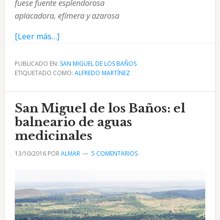
fuese fuente esplendorosa

aplacadora, efímera y azarosa
acerca
[Leer más…]
de
Poema
PUBLICADO EN:
SAN MIGUEL DE LOS BAÑOS
ETIQUETADO COMO:
A
ALFREDO MARTÍNEZ
Veces
Quedan
San Miguel de los Baños: el
(A
balneario de aguas
San
medicinales
Miguel
de
13/10/2016
POR
ALMAR
5 COMENTARIOS
los
Baños)