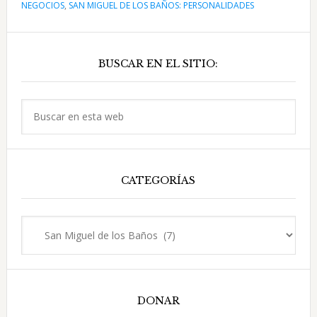
NEGOCIOS
,
SAN MIGUEL DE LOS BAÑOS: PERSONALIDADES
de
los
Barra
Baños:
BUSCAR EN EL SITIO:
lateral
el
balneario
principal
de
Buscar
aguas
en
medicinales
esta
web
CATEGORÍAS
Categorías
DONAR