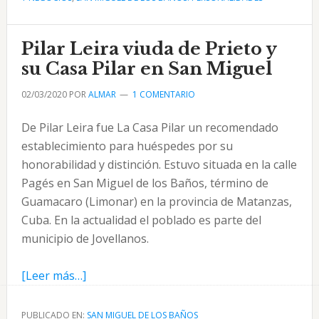
en
San
Pilar Leira viuda de Prieto y
Miguel
y
su Casa Pilar en San Miguel
la
02/03/2020
POR
ALMAR
1 COMENTARIO
cena
de
De Pilar Leira fue La Casa Pilar un recomendado
abril
establecimiento para huéspedes por su
1930
honorabilidad y distinción. Estuvo situada en la calle
Pagés en San Miguel de los Baños, término de
Guamacaro (Limonar) en la provincia de Matanzas,
Cuba. En la actualidad el poblado es parte del
municipio de Jovellanos.
acerca
[Leer más…]
de
Pilar
PUBLICADO EN:
SAN MIGUEL DE LOS BAÑOS