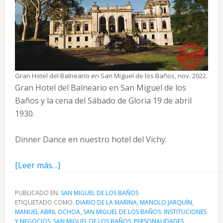
Gran Hotel del Balneario en San Miguel de los Baños, nov. 2022.
Gran Hotel del Balneario en San Miguel de los
Baños y la cena del Sábado de Gloria 19 de abril
1930.
Dinner Dance en nuestro hotel del Vichy.
acerca
[Leer más…]
de
Hotel
PUBLICADO EN:
SAN MIGUEL DE LOS BAÑOS
ETIQUETADO COMO:
del
DIARIO DE LA MARINA
,
MANOLO JARQUÍN
,
MANUEL ABRIL OCHOA
,
SAN MIGUEL DE LOS BAÑOS: INSTITUCIONES
Balneario
Y NEGOCIOS
,
SAN MIGUEL DE LOS BAÑOS: PERSONALIDADES