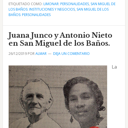
ETIQUETADO COMO:
Leira
LIMONAR: PERSONALIDADES
,
SAN MIGUEL DE
LOS BAÑOS: INSTITUCIONES Y NEGOCIOS
,
SAN MIGUEL DE LOS
viuda
BAÑOS: PERSONALIDADES
de
Prieto
Juana Junco y Antonio Nieto
y
su
en San Miguel de los Baños.
Casa
26/12/2019
POR
ALMAR
DEJA UN COMENTARIO
Pilar
en
La
San
Miguel