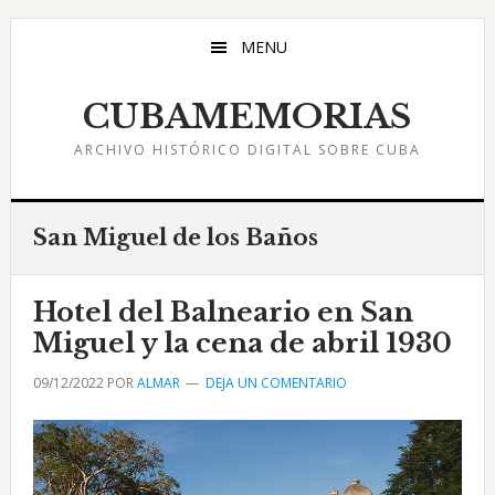
Saltar
Saltar
Saltar
al
a
al
MENU
contenido
la
pie
principal
barra
de
CUBAMEMORIAS
lateral
página
ARCHIVO HISTÓRICO DIGITAL SOBRE CUBA
principal
San Miguel de los Baños
Hotel del Balneario en San
Miguel y la cena de abril 1930
09/12/2022
POR
ALMAR
DEJA UN COMENTARIO