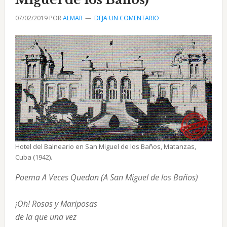
Shangai
07/02/2019
POR
ALMAR
DEJA UN COMENTARIO
en
San
Miguel
Hotel del Balneario en San Miguel de los Baños, Matanzas,
Cuba (1942).
Poema A Veces Quedan (A San Miguel de los Baños)

¡Oh! Rosas y Mariposas

de la que una vez
