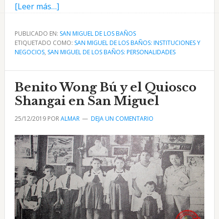
acerca
[Leer más…]
de
Hotel
PUBLICADO EN:
SAN MIGUEL DE LOS BAÑOS
ETIQUETADO COMO:
Villaverde
SAN MIGUEL DE LOS BAÑOS: INSTITUCIONES Y
NEGOCIOS
,
SAN MIGUEL DE LOS BAÑOS: PERSONALIDADES
en
San
Miguel
Benito Wong Bú y el Quiosco
de
Shangai en San Miguel
los
25/12/2019
POR
ALMAR
DEJA UN COMENTARIO
Baños