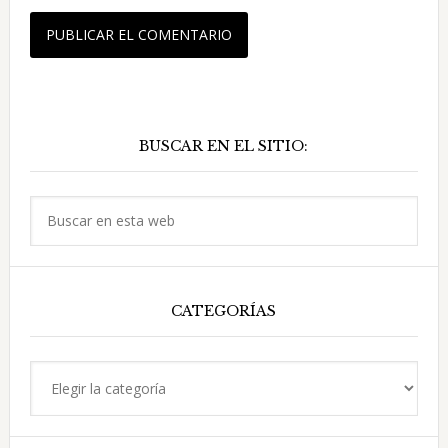
Barra
BUSCAR EN EL SITIO:
lateral
principal
Buscar
en
esta
web
CATEGORÍAS
Categorías