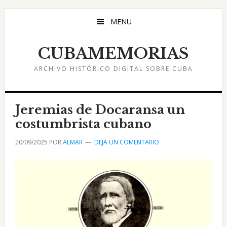
Saltar
Saltar
Saltar
al
a
al
MENU
contenido
la
pie
principal
barra
de
CUBAMEMORIAS
lateral
página
ARCHIVO HISTÓRICO DIGITAL SOBRE CUBA
principal
Jeremias de Docaransa un
costumbrista cubano
20/09/2025
POR
ALMAR
DEJA UN COMENTARIO