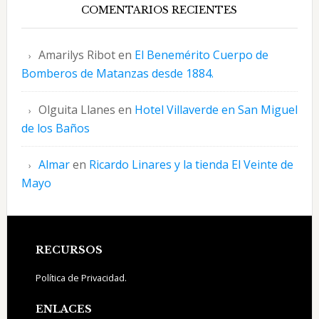
COMENTARIOS RECIENTES
Amarilys Ribot
en
El Benemérito Cuerpo de
Bomberos de Matanzas desde 1884.
Olguita Llanes
en
Hotel Villaverde en San Miguel
de los Baños
Almar
en
Ricardo Linares y la tienda El Veinte de
Mayo
Footer
RECURSOS
Política de Privacidad.
ENLACES