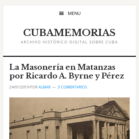
Saltar
Saltar
Saltar
al
a
al
MENU
contenido
la
pie
principal
barra
de
CUBAMEMORIAS
lateral
página
ARCHIVO HISTÓRICO DIGITAL SOBRE CUBA
principal
La Masonería en Matanzas
por Ricardo A. Byrne y Pérez
24/01/2019
POR
ALMAR
3 COMENTARIOS