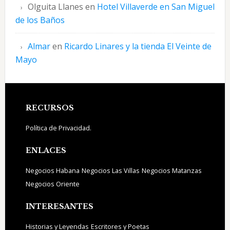
Olguita Llanes
en
Hotel Villaverde en San Miguel
de los Baños
Almar
en
Ricardo Linares y la tienda El Veinte de
Mayo
Footer
RECURSOS
Política de Privacidad.
ENLACES
Negocios Habana
Negocios Las Villas
Negocios Matanzas
Negocios Oriente
INTERESANTES
Historias y Leyendas
Escritores y Poetas