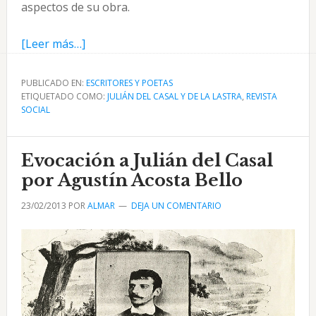
aspectos de su obra.
acerca
[Leer más…]
de
Julián
PUBLICADO EN:
ESCRITORES Y POETAS
ETIQUETADO COMO:
del
JULIÁN DEL CASAL Y DE LA LASTRA
,
REVISTA
SOCIAL
Casal
por
Lizaso
Evocación a Julián del Casal
y
por Agustín Acosta Bello
Fernández
23/02/2013
POR
ALMAR
DEJA UN COMENTARIO
de
Castro