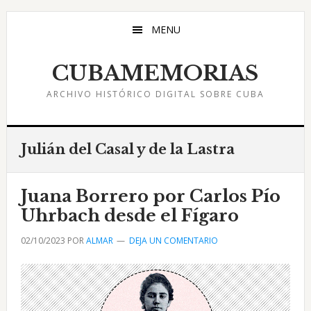
Saltar
Saltar
Saltar
al
a
al
MENU
contenido
la
pie
principal
barra
de
CUBAMEMORIAS
lateral
página
ARCHIVO HISTÓRICO DIGITAL SOBRE CUBA
principal
Julián del Casal y de la Lastra
Juana Borrero por Carlos Pío
Uhrbach desde el Fígaro
02/10/2023
POR
ALMAR
DEJA UN COMENTARIO