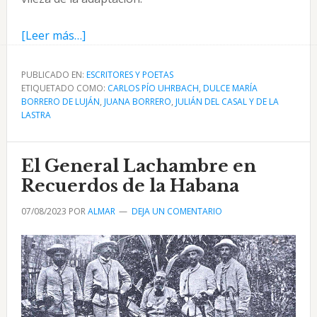
acerca
[Leer más…]
de
Juana
PUBLICADO EN:
ESCRITORES Y POETAS
ETIQUETADO COMO:
Borrero
CARLOS PÍO UHRBACH
,
DULCE MARÍA
BORRERO DE LUJÁN
,
JUANA BORRERO
,
JULIÁN DEL CASAL Y DE LA
por
LASTRA
Carlos
Pío
El General Lachambre en
Uhrbach
desde
Recuerdos de la Habana
el
07/08/2023
POR
ALMAR
DEJA UN COMENTARIO
Fígaro