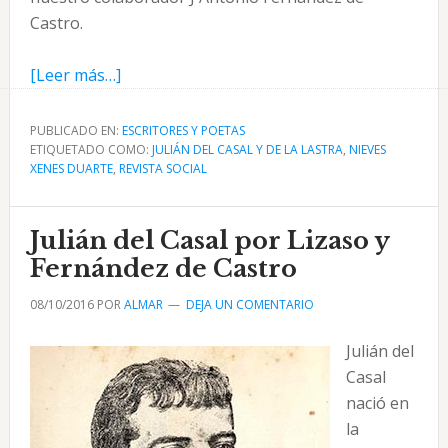
Castro.
acerca
[Leer más…]
de
Julián
PUBLICADO EN:
ESCRITORES Y POETAS
ETIQUETADO COMO:
del
JULIÁN DEL CASAL Y DE LA LASTRA
,
NIEVES
XENES DUARTE
,
REVISTA SOCIAL
Casal
fragmentos
de
Julián del Casal por Lizaso y
una
Fernández de Castro
correspondencia
08/10/2016
POR
ALMAR
DEJA UN COMENTARIO
Julián del
Casal
nació en
la