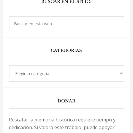
BUSCAR EN EL SITIO:
lateral
por
Agustín
principal
Acosta
Buscar
Bello
en
esta
web
CATEGORÍAS
Categorías
DONAR
Rescatar la memoria histórica requiere tiempo y
dedicación. Si valora este trabajo, puede apoyar