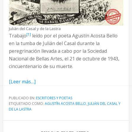
Julián del Casal y de la Lastra
[1]
Trabajo
leído por el poeta Agustín Acosta Bello
en la tumba de Julián del Casal durante la
peregrinación llevada a cabo por la Sociedad
Nacional de Bellas Artes, el 21 de octubre de 1943,
cincuentenario de su muerte.
acerca
[Leer más…]
de
Evocación
PUBLICADO EN:
ESCRITORES Y POETAS
ETIQUETADO COMO:
a
AGUSTÍN ACOSTA BELLO
,
JULIÁN DEL CASAL Y
DE LA LASTRA
Julián
del
Barra
Casal