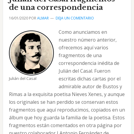
de
de una correspondencia
la
16/01/2020
POR
ALMAR
DEJA UN COMENTARIO
Habana
Como anunciamos en
nuestro número anterior,
ofrecemos aquí varios
fragmentos de una
correspondencia inédita de
Julián del Casal. Fueron
escritas dichas cartas por el
Julián del Casal
admirable autor de Bustos y
Rimas a la exquisita poetisa Nieves Xenes, y aunque
los originales se han perdido se conservan estos
fragmentos que aquí reproducimos, copiados en un
álbum que hoy guarda la familia de la poetisa. Estos
fragmentos están comentados en otra página por
nuestro colaborador J Antonio Fernández de