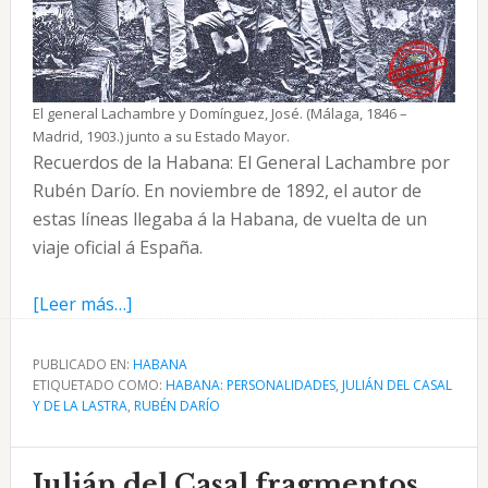
El general Lachambre y Domínguez, José. (Málaga, 1846 –
Madrid, 1903.) junto a su Estado Mayor.
Recuerdos de la Habana: El General Lachambre por
Rubén Darío. En noviembre de 1892, el autor de
estas líneas llegaba á la Habana, de vuelta de un
viaje oficial á España.
acerca
[Leer más…]
de
El
PUBLICADO EN:
HABANA
ETIQUETADO COMO:
General
HABANA: PERSONALIDADES
,
JULIÁN DEL CASAL
Y DE LA LASTRA
,
RUBÉN DARÍO
Lachambre
en
Recuerdos
Julián del Casal fragmentos