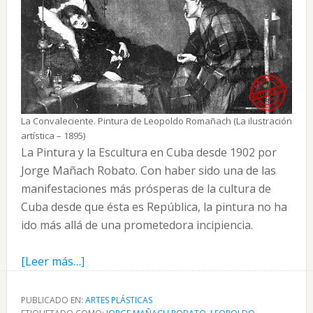
La Convaleciente. Pintura de Leopoldo Romañach (La ilustración
artística – 1895)
La Pintura y la Escultura en Cuba desde 1902 por
Jorge Mañach Robato. Con haber sido una de las
manifestaciones más prósperas de la cultura de
Cuba desde que ésta es República, la pintura no ha
ido más allá de una prometedora incipiencia.
acerca
[Leer más…]
de
La
PUBLICADO EN:
ARTES PLÁSTICAS