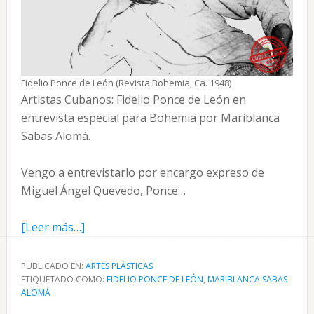
Fidelio Ponce de León (Revista Bohemia, Ca. 1948)
Artistas Cubanos: Fidelio Ponce de León en
entrevista especial para Bohemia por Mariblanca
Sabas Alomá.
Vengo a entrevistarlo por encargo expreso de
Miguel Ángel Quevedo, Ponce…
acerca
[Leer más…]
de
Fidelio
PUBLICADO EN:
ARTES PLÁSTICAS
ETIQUETADO COMO:
Ponce
FIDELIO PONCE DE LEÓN
,
MARIBLANCA SABAS
ALOMÁ
de