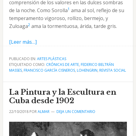
comprensión de los valores en las dulces som­bras
1
de la noche. Como Sorolla
ama al sol, reflejo de su
tempera­mento vigoroso, rollizo, bermejo, y
2
Zuloaga
ama la tormentuosa, árida, tarde gris.
acerca
[Leer más…]
de
Federico
PUBLICADO EN:
ARTES PLÁSTICAS
ETIQUETADO COMO:
Beltrán
CRÓNICAS DE ARTE
,
FEDERICO BELTRÁN
MASSES
,
FRANCISCO GARCÍA CISNEROS
,
LOHENGRIN
,
REVISTA SOCIAL
Masses
el
pintor
La Pintura y la Escultura en
de
Cuba desde 1902
los
22/10/2018
POR
ALMAR
DEJA UN COMENTARIO
nocturnos