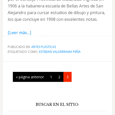
1906 a la habanera escuela de Bellas Artes de San
Alejandro para cursar estudios de dibujo y pintura,
los que concluye en 1908 con excelentes notas.
acerca
[Leer más…]
de
Esteban
PUBLICADO EN:
ARTES PLÁSTICAS
ETIQUETADO COMO:
Valderrama
ESTEBAN VALDERRAMA PEÑA
Peña
artista
de
Ir
Página
Página
Página
«
página anterior
1
2
3
la
a
plástica
la
en
Barra
Cuba
BUSCAR EN EL SITIO:
lateral