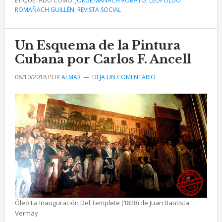
ETIQUETADO COMO:
Pintura
JORGE MAÑACH ROBATO
,
LEOPOLDO
ROMAÑACH GUILLÉN
,
REVISTA SOCIAL
y
la
Escultura
Un Esquema de la Pintura
en
Cubana por Carlos F. Ancell
Cuba
08/10/2018
POR
ALMAR
DEJA UN COMENTARIO
desde
1902
Óleo La Inauguración Del Templete (1828) de Juan Bautista
Vermay