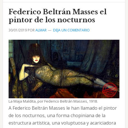
León
en
Federico Beltrán Masses el
Artistas
pintor de los nocturnos
Cubanos
30/01/2019
POR
ALMAR
DEJA UN COMENTARIO
La Maja Maldita, por Federico Beltrán Masses, 1918.
A Federico Beltrán Masses le han llamado el pintor
de los noc­turnos, una forma chopiniana de la
estructura artística, una volup­tuosa y acariciadora