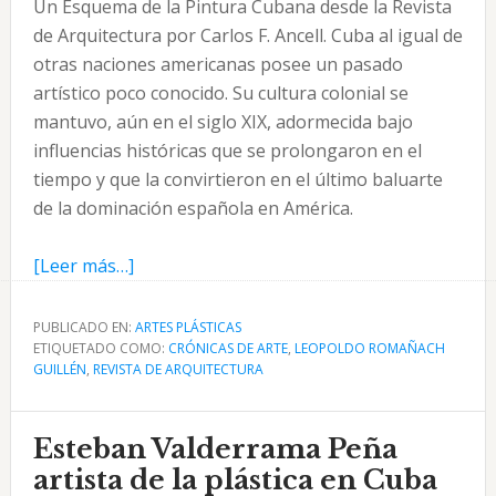
Un Esquema de la Pintura Cubana desde la Revista
de Arquitectura por Carlos F. Ancell. Cuba al igual de
otras naciones americanas posee un pasado
artístico poco conocido. Su cultura colonial se
mantuvo, aún en el siglo XIX, adormecida bajo
influencias históricas que se prolongaron en el
tiempo y que la convirtie­ron en el último baluarte
de la dominación es­pañola en América.
acerca
[Leer más…]
de
Un
PUBLICADO EN:
ARTES PLÁSTICAS
ETIQUETADO COMO:
Esquema
CRÓNICAS DE ARTE
,
LEOPOLDO ROMAÑACH
GUILLÉN
,
REVISTA DE ARQUITECTURA
de
la
Pintura
Esteban Valderrama Peña
Cubana
artista de la plástica en Cuba
por