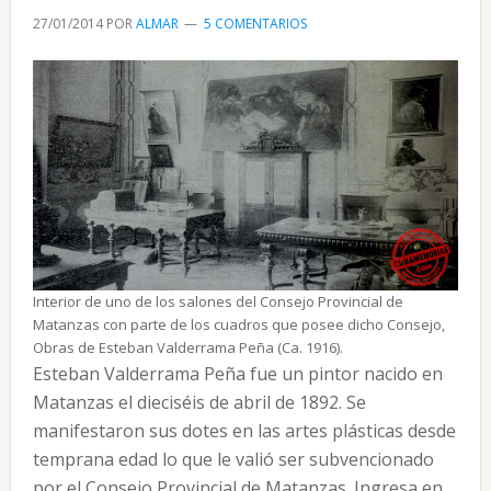
27/01/2014
POR
ALMAR
5 COMENTARIOS
Carlos
F.
Ancell
Interior de uno de los salones del Consejo Provincial de
Matanzas con parte de los cuadros que posee dicho Consejo,
Obras de Esteban Valderrama Peña (Ca. 1916).
Esteban Valderrama Peña fue un pintor nacido en
Matanzas el dieciséis de abril de 1892. Se
manifestaron sus dotes en las artes plásticas desde
temprana edad lo que le valió ser subvencionado
por el Consejo Provincial de Matanzas. Ingresa en