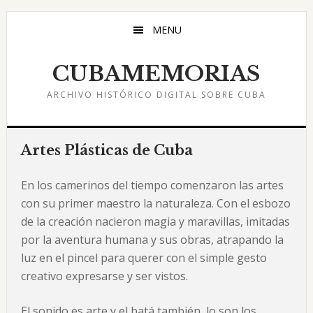
Saltar
Saltar
Saltar
al
a
al
MENU
contenido
la
pie
principal
barra
de
CUBAMEMORIAS
lateral
página
ARCHIVO HISTÓRICO DIGITAL SOBRE CUBA
principal
Artes Plásticas de Cuba
En los camerinos del tiempo comenzaron las artes
con su primer maestro la naturaleza. Con el esbozo
de la creación nacieron magia y maravillas, imitadas
por la aventura humana y sus obras, atrapando la
luz en el pincel para querer con el simple gesto
creativo expresarse y ser vistos.
El sonido es arte y el batá también, lo son los