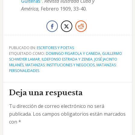
Guiteras
”.
Revista Ilustrada Cuba y
América,
Febrero 1909, 33-40.
PUBLICADO EN:
ESCRITORES Y POETAS
ETIQUETADO COMO:
DOMINGO FIGAROLA Y CANEDA
,
GUILLERMO
SCHWEYER LAMAR
,
ILDEFONSO ESTRADA Y ZENEA
,
JOSÉ JACINTO
MILANÉS
,
MATANZAS: INSTITUCIONES Y NEGOCIOS
,
MATANZAS:
PERSONALIDADES
Interacciones
Deja una respuesta
con
Tu dirección de correo electrónico no será
los
publicada.
Los campos obligatorios están marcados
lectores
con
*