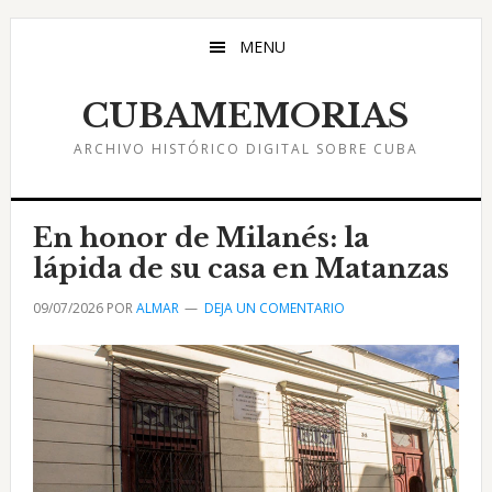
Saltar
Saltar
Saltar
al
a
al
MENU
contenido
la
pie
principal
barra
de
CUBAMEMORIAS
lateral
página
ARCHIVO HISTÓRICO DIGITAL SOBRE CUBA
principal
En honor de Milanés: la
lápida de su casa en Matanzas
09/07/2026
POR
ALMAR
DEJA UN COMENTARIO